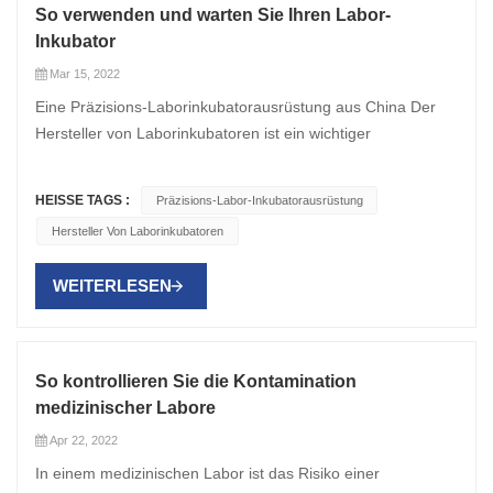
So verwenden und warten Sie Ihren Labor-
Inkubator
Mar 15, 2022
Eine Präzisions-Laborinkubatorausrüstung aus China Der
Hersteller von Laborinkubatoren ist ein wichtiger
Ausrüstungsgegenstand in jedem Labor, aber zuverlässige
Ergebnisse erfordern die ordnungsgemäße Verwendung
HEISSE TAGS :
Präzisions-Labor-Inkubatorausrüstung
und Wartung Ihrer Ausrüstung. Darüber hinaus können
Hersteller Von Laborinkubatoren
einige Modelle ziemlich teuer werden, und Sie möchten Ihre
Maschine möglicherweise nicht so oft ersetzen. 1. Platzieren
WEITERLESEN
Sie Ihr Gerät richtig Die richtige Platzierung Ihres Geräts
stellt sicher, dass es effizient funktioniert und die Exposition
gegenüber potenziellen Verunreinigungen minimiert. Bei der
Auswahl des besten Standorts für Ihren Labor-Inkubator
So kontrollieren Sie die Kontamination
müssen Sie die folgenden Faktoren berücksichtigen: Türen
medizinischer Labore
und Lüftungsöffnungen können Schadstoffe einblasen und
Apr 22, 2022
die Wahrscheinlichkeit von Pilzwachstum erhöhen. Darüber
In einem medizinischen Labor ist das Risiko einer
hinaus erzeugen sie einen Luftstrom, der die