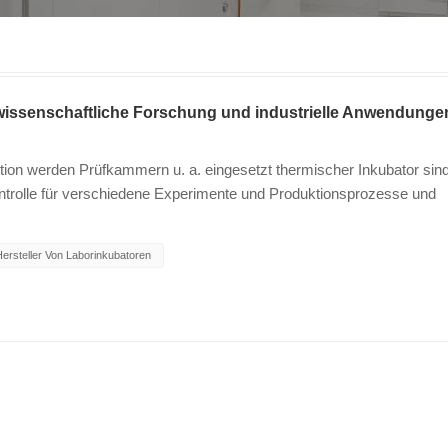
wissenschaftliche Forschung und industrielle Anwendunge
tion werden Prüfkammern u. a. eingesetzt thermischer Inkubator sin
ntrolle für verschiedene Experimente und Produktionsprozesse und
und die Stabilität der Produktqualität. Funktionen und Anwendungen 
ezifischer Umgebungsbedingungen und wird häufig in Bereichen wie
ersteller Von Laborinkubatoren
ingesetzt. Zu seinen Hauptfunktionen gehören: Temperaturkontrolle: D
gsbedingungen von extrem kalt bis extrem heiß
der Luftfeuchtigkeit kann die Prüfkammer unterschiedliche klimatisch
rodukten bei unterschiedlicher Luftfeuchtigkeit testen.Druck- und
- und Vibrationstestfunktionen, um die Haltbarkeit von Produkten un
ng elektronischer Produkte: Wird zum Testen der Leistung
 und Feuchtigkeitsbedingungen verwendet.Materialwissenschaftlich
Eigenschaften von Materialien unter extremen