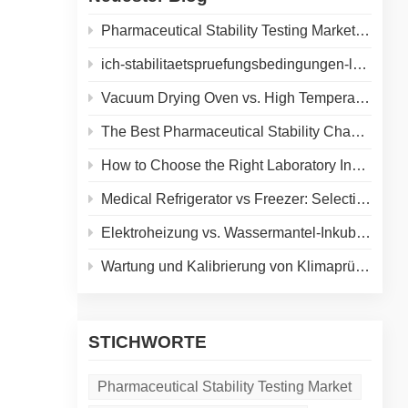
 und
Pharmaceutical Stability Testing Market 2026: Growth Drivers, Regulatory Shifts & Technology Trends
ich-stabilitaetspruefungsbedingungen-leitfaden
Vacuum Drying Oven vs. High Temperature Oven: How to Choose the Right Equipment for Your Application
The Best Pharmaceutical Stability Chamber Manufacturer
ielle
tzt
How to Choose the Right Laboratory Incubator: A Complete Buyer's Guide for 2026
Medical Refrigerator vs Freezer: Selecting the Right Cold Storage for Your Lab
ngen
Elektroheizung vs. Wassermantel-Inkubator: Ein vollständiger Vergleich für Ihr Labor
g.
Wartung und Kalibrierung von Klimaprüfkammern: Ein praktischer Leitfaden zur Verlängerung der Gerätelebensdauer und Gewährleistung präziser Ergebnisse
e
STICHWORTE
Pharmaceutical Stability Testing Market