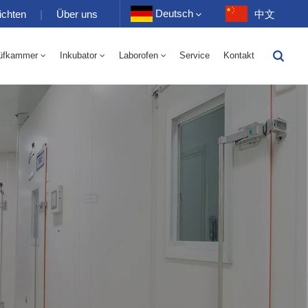
Deutsch
ichten
|
Über uns
中文
üfkammer
Inkubator
Laborofen
Service
Kontakt
English
-40 Bis 150 ℃ Wechselkammer Für Hohe Und Niedrige Luftfeuchtigkeit 100-1000 L
-40-150℃ Hoch- Und Niedertemperaturkammer 100-1000L
Français
Deutsch
Русский
Español
Português
عربي
日语