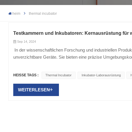
heim
thermal incubator
Testkammern und Inkubatoren: Kernausrüstung für 
Sep 14, 2024
In der wissenschaftlichen Forschung und industriellen Produk
unverzichtbare Geräte. Sie bieten eine präzise Umgebungsko
gewährleisten so die Zuverlässigkeit der Versuchsergebnisse 
PrüfkammernDie Prüfkammer ist ein Gerät zur Simulation sp
HEISSE TAGS :
Thermal Incubator
Inkubator-Laborausrüstung
H
Materialprüfung, Produktentwicklung und Qualitätskontrolle e
Testkammer kann die Temperatur genau steuern und Umgebun
WEITERLESEN
simulieren.Luftfeuchtigkeitsregulierung: Durch die Anpassung 
Bedingungen simulieren und die Leistung von Materialien und P
Vibrationstests: Einige Prüfkammern verfügen auch über Druck
extremen Bedingungen zu bewerten.Anwendungsgebiete: Prüfu
elektronischer Komponenten unter verschiedenen Temperatur-
Forschung: Bewerten Sie die physikalischen und chemischen 