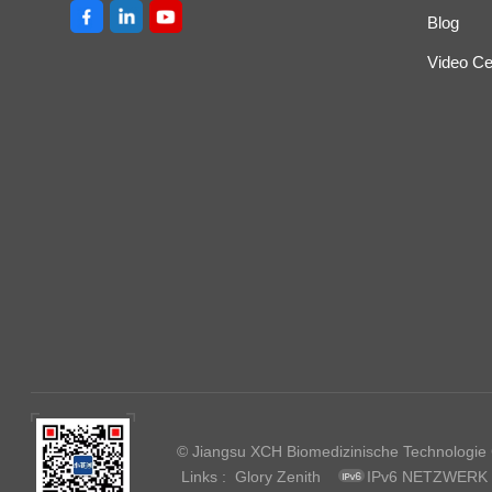
Blog
Video Ce
© Jiangsu XCH Biomedizinische Technologie Co
Links :
Glory Zenith
IPv6 NETZWERK