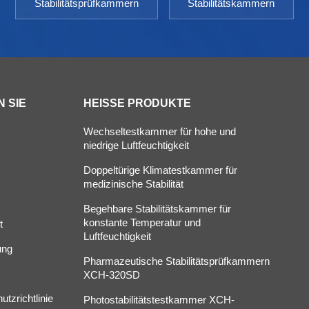
Stabilitätsprüfkammern
Stabilitätskammern
 SIE
HEISSE PRODUKTE
Wechseltestkammer für hohe und
niedrige Luftfeuchtigkeit
Doppeltürige Klimatestkammer für
s
medizinische Stabilität
Begehbare Stabilitätskammer für
konstante Temperatur und
t
Luftfeuchtigkeit
ung
Pharmazeutische Stabilitätsprüfkammern
XCH-320SD
tzrichtlinie
Photostabilitätstestkammer XCH-