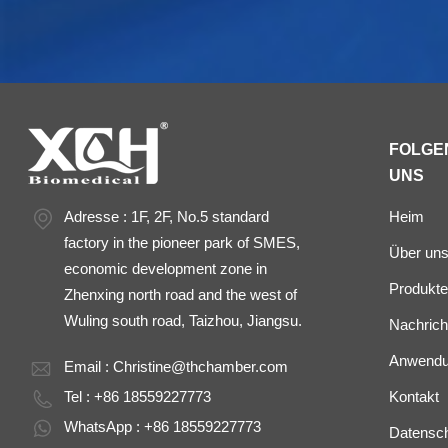
FOLGEN
UNS
Adresse : 1F, 2F, No.5 standard
Heim
factory in the pioneer park of SMES,
Über un
economic development zone in
Produkte
Zhenxing north road and the west of
Wuling south road, Taizhou, Jiangsu.
Nachrich
Anwend
Email :
Christine@thchamber.com
Tel : +86 18559227773
Kontakt
WhatsApp : +86 18559227773
Datenschu