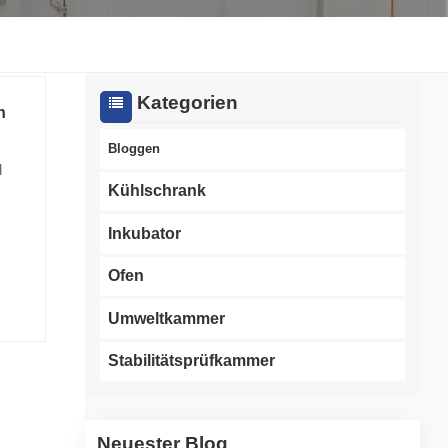
한국인
Melayu
Kategorien
n
Tiếng Việt
Bloggen
d
Indonesia
Kühlschrank
von
বাংলা
Inkubator
ie
Ofen
e
Umweltkammer
Stabilitätsprüfkammer
ter
e
Neuester Blog