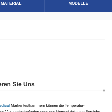
MATERIAL
MODELLE
eren Sie Uns
dical
Markentestkammern können die Temperatur-,
 und Vakuumtestanforderungen des biomedizinischen Bereichs