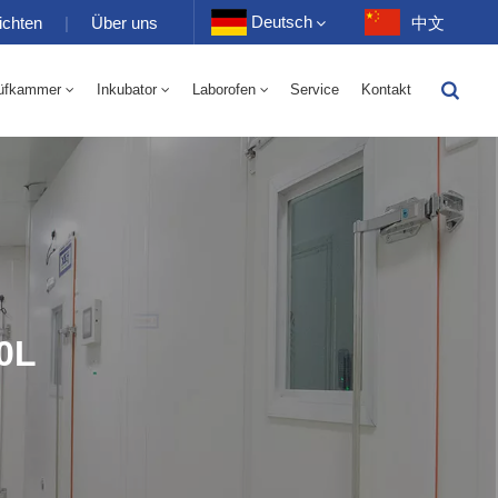
Deutsch
ichten
|
Über uns
中文
üfkammer
Inkubator
Laborofen
Service
Kontakt
English
-40 Bis 150 ℃ Wechselkammer Für Hohe Und Niedrige Luftfeuchtigkeit 100-1000 L
-40-150℃ Hoch- Und Niedertemperaturkammer 100-1000L
Français
Deutsch
Русский
Español
0L
Português
عربي
日语