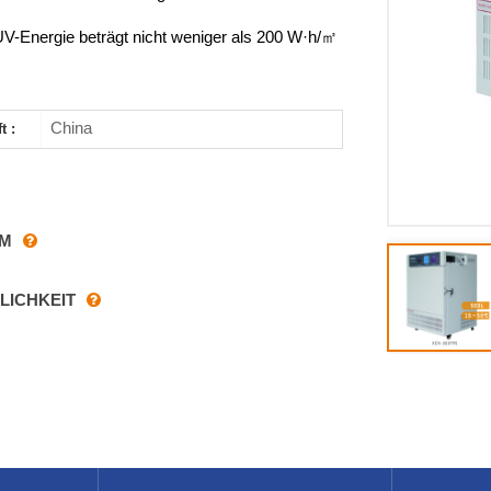
V-Energie beträgt nicht weniger als 200 W·h/㎡
China
t :
RM
LICHKEIT