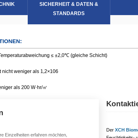
CHNIK
SICHERHEIT & DATEN &
STANDARDS
TIONEN:
emperaturabweichung ≤ ±2,0℃ (gleiche Schicht)
 nicht weniger als 1,2×106
weniger als 200 W·hr/㎡
Kontakti
n
Der
XCH Biome
re Einzelheiten erfahren möchten,
Feuchtigkeits-