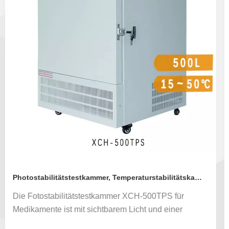
Photostabilitätstestkammer, Temperaturstabilitätskammer XCH-500TPS
Die Fotostabilitätstestkammer XCH-500TPS für
Medikamente ist mit sichtbarem Licht und einer
nahezu ultravioletten Lampenröhre ausgestattet. Die