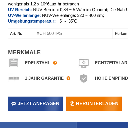
weniger als 1,2 x 10^6Lux·hr betragen
XCH-500LTPS
UV-Bereich:
NUV-Bereich: 0,84 ~ 5 W/m im Quadrat; Die Nah-U
UV-Wellenlänge:
NUV-Wellenlänge: 320 ~ 400 nm;
Umgebungstemperatur:
+5 ～ 35℃
XCH 500TPS
Art.-Nr. :
Herkunf
MERKMALE
EDELSTAHL
ECHTZEITALA
1 JAHR GARANTIE
HOHE EMPFIND
JETZT ANFRAGEN
HERUNTERLADEN