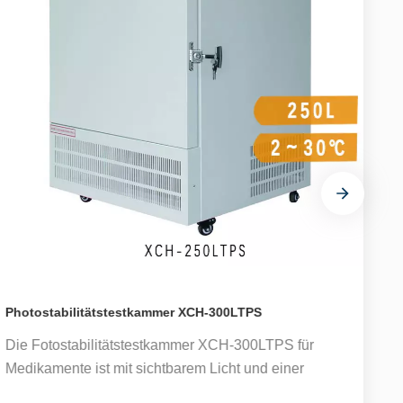
Photostabilitätstestkammer XCH-300LTPS
P
Die Fotostabilitätstestkammer XCH-300LTPS für
D
Medikamente ist mit sichtbarem Licht und einer
M
nahezu ultravioletten Lampenröhre ausgestattet. Die
e