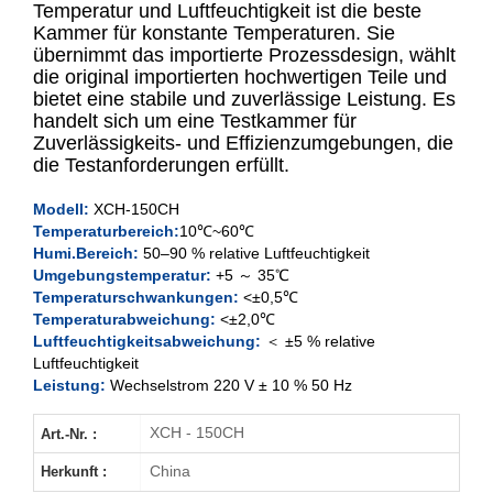
Temperatur und Luftfeuchtigkeit ist die beste
Kammer für konstante Temperaturen. Sie
übernimmt das importierte Prozessdesign, wählt
150L
die original importierten hochwertigen Teile und
bietet eine stabile und zuverlässige Leistung. Es
250L
handelt sich um eine Testkammer für
Zuverlässigkeits- und Effizienzumgebungen, die
400L
die Testanforderungen erfüllt.
Modell:
XCH-150CH
500L
Temperaturbereich:
10℃~60℃
Humi.Bereich:
50–90 % relative Luftfeuchtigkeit
Umgebungstemperatur:
+5 ～ 35℃
Temperaturschwankungen:
<±0,5℃
Temperaturabweichung:
<±2,0℃
Luftfeuchtigkeitsabweichung:
＜ ±5 % relative
Luftfeuchtigkeit
Leistung:
Wechselstrom 220 V ± 10 % 50 Hz
XCH - 150CH
Art.-Nr. :
China
Herkunft :