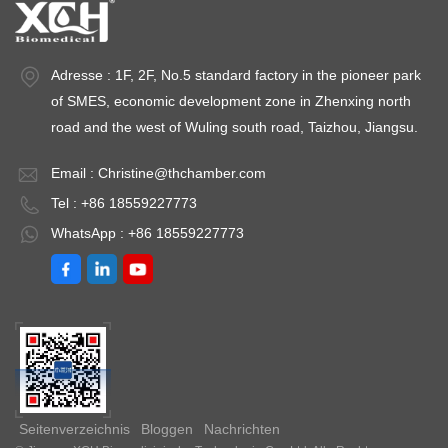
wankungen:
35℃Temperaturschwankungen:
Temperaturschwankungen: 
3
Temperaturabweichung:
<±2,0℃ Leistung:
Adresse : 1F, 2F, No.5 standard factory in the pioneer park
Wechselstrom 220
of SMES, economic development zone in Zhenxing north
V ± 10 % 50 Hz
road and the west of Wuling south road, Taizhou, Jiangsu.
Email :
Christine@thchamber.com
Tel : +86 18559227773
WhatsApp : +86 18559227773
Seitenverzeichnis
Bloggen
Nachrichten