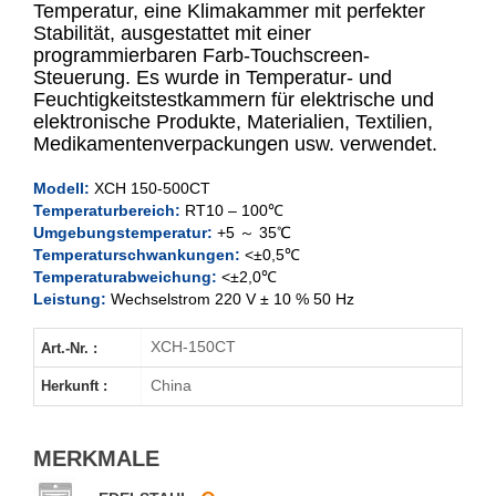
Temperatur, eine Klimakammer mit perfekter
Stabilität, ausgestattet mit einer
programmierbaren Farb-Touchscreen-
XCH-150CT
Steuerung. Es wurde in Temperatur- und
Feuchtigkeitstestkammern für elektrische und
XCH-250CT
elektronische Produkte, Materialien, Textilien,
Medikamentenverpackungen usw. verwendet.
XCH-400CT
Modell:
XCH 150-500CT
Temperaturbereich:
RT10 – 100℃
XCH-500CT
Umgebungstemperatur:
+5 ～ 35℃
Temperaturschwankungen:
<±0,5℃
Temperaturabweichung:
<±2,0℃
Leistung:
Wechselstrom 220 V ± 10 % 50 Hz
XCH-150CT
Art.-Nr. :
China
Herkunft :
MERKMALE