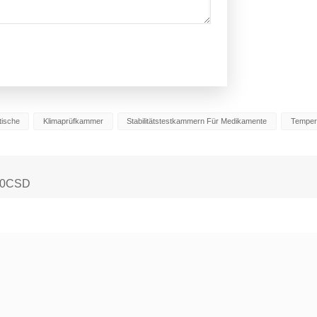
tische
Klimaprüfkammer
Stabilitätstestkammern Für Medikamente
Tempera
830CSD