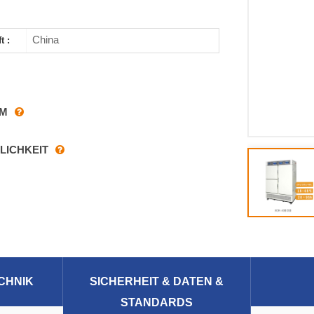
China
t :
RM
LICHKEIT
CHNIK
SICHERHEIT & DATEN &
STANDARDS