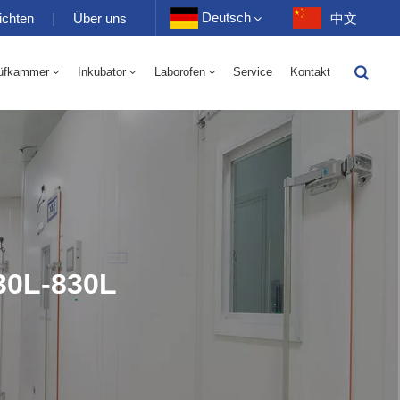
Deutsch
ichten
|
Über uns
中文
üfkammer
Inkubator
Laborofen
Service
Kontakt
English
-40 Bis 150 ℃ Wechselkammer Für Hohe Und Niedrige Luftfeuchtigkeit 100-1000 L
-40-150℃ Hoch- Und Niedertemperaturkammer 100-1000L
Français
Deutsch
Русский
Español
30L-830L
Português
عربي
日语