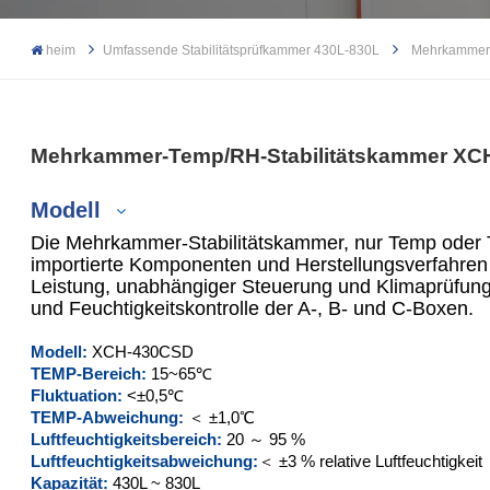
heim
Umfassende Stabilitätsprüfkammer 430L-830L
Mehrkammer-
Mehrkammer-Temp/RH-Stabilitätskammer X
Modell
Die Mehrkammer-Stabilitätskammer, nur Temp oder
importierte Komponenten und Herstellungsverfahren m
Leistung, unabhängiger Steuerung und Klimaprüfung
und Feuchtigkeitskontrolle der A-, B- und C-Boxen.
XCH-430SD
Modell:
XCH-430CSD
XCH-830SD
TEMP-Bereich:
15~65℃
Fluktuation:
<±0,5℃
XCH-430CSD
TEMP-Abweichung:
＜ ±1,0℃
Luftfeuchtigkeitsbereich:
20 ～ 95 %
Luftfeuchtigkeitsabweichung:
＜ ±3 % relative Luftfeuchtigkeit
XCH-830CSD
Kapazität:
430L ~ 830L