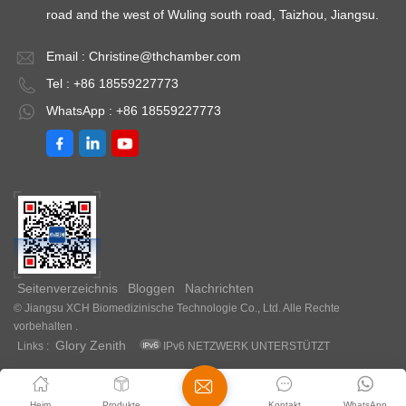
road and the west of Wuling south road, Taizhou, Jiangsu.
Email :
Christine@thchamber.com
Tel : +86 18559227773
WhatsApp : +86 18559227773
Seitenverzeichnis
Bloggen
Nachrichten
© Jiangsu XCH Biomedizinische Technologie Co., Ltd. Alle Rechte
vorbehalten .
Glory Zenith
Links :
IPv6 NETZWERK UNTERSTÜTZT
Heim
Produkte
Kontakt
WhatsApp