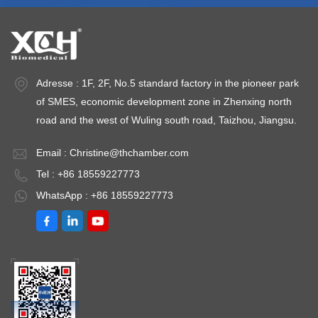
～
～ 35℃
wankungen:
35℃Temperaturschwankungen:
Temperaturschwankungen: 
3
Temperaturabweichung:
<±2,0℃ Leistung:
Adresse : 1F, 2F, No.5 standard factory in the pioneer park
Wechselstrom 220
of SMES, economic development zone in Zhenxing north
V ± 10 % 50 Hz
road and the west of Wuling south road, Taizhou, Jiangsu.
Email :
Christine@thchamber.com
Tel : +86 18559227773
WhatsApp : +86 18559227773