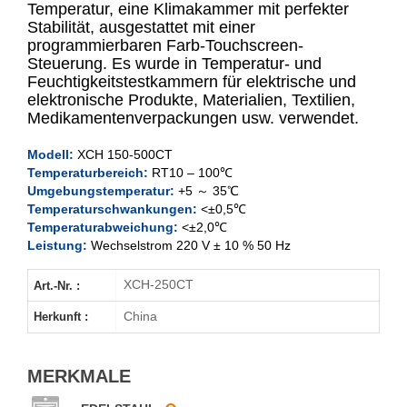
Temperatur, eine Klimakammer mit perfekter
Stabilität, ausgestattet mit einer
programmierbaren Farb-Touchscreen-
XCH-150CT
Steuerung. Es wurde in Temperatur- und
Feuchtigkeitstestkammern für elektrische und
XCH-250CT
elektronische Produkte, Materialien, Textilien,
Medikamentenverpackungen usw. verwendet.
XCH-400CT
Modell:
XCH 150-500CT
Temperaturbereich:
RT10 – 100℃
XCH-500CT
Umgebungstemperatur:
+5 ～ 35℃
Temperaturschwankungen:
<±0,5℃
Temperaturabweichung:
<±2,0℃
Leistung:
Wechselstrom 220 V ± 10 % 50 Hz
XCH-250CT
Art.-Nr. :
China
Herkunft :
MERKMALE