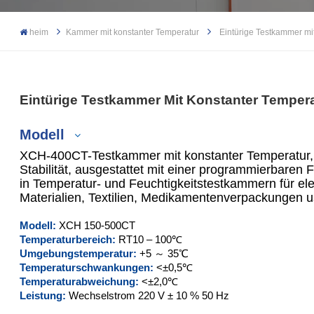
heim
Kammer mit konstanter Temperatur
Eintürige Testkammer mit
Eintürige Testkammer Mit Konstanter Tempera
Modell
XCH-400CT-Testkammer mit konstanter Temperatur, 
Stabilität, ausgestattet mit einer programmierbare
in Temperatur- und Feuchtigkeitstestkammern für ele
Materialien, Textilien, Medikamentenverpackungen 
XCH-150CT
Modell:
XCH 150-500CT
XCH-250CT
Temperaturbereich:
RT10 – 100℃
Umgebungstemperatur:
+5 ～ 35℃
XCH-400CT
Temperaturschwankungen:
<±0,5℃
Temperaturabweichung:
<±2,0℃
Leistung:
Wechselstrom 220 V ± 10 % 50 Hz
XCH-500CT