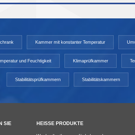
Medikamentenverpackungen usw. verwendet.
Modell: XCH 150-500CT Temperaturbereich: RT10 –
100℃ Umgebungstemperatur: +5 ～ 35℃
Temperaturschwankungen: <±0,5℃
Temperaturabweichung: <±2,0℃ Leistung:
schrank
Kammer mit konstanter Temperatur
Umw
Wechselstrom 220 V ± 10 % 50 Hz
mperatur und Feuchtigkeit
Klimaprüfkammer
Te
Stabilitätsprüfkammern
Stabilitätskammern
 SIE
HEISSE PRODUKTE