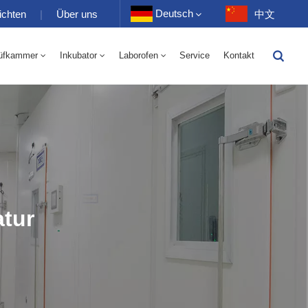
Deutsch
ichten
|
Über uns
中文
üfkammer
Inkubator
Laborofen
Service
Kontakt
English
-40 Bis 150 ℃ Wechselkammer Für Hohe Und Niedrige Luftfeuchtigkeit 100-1000 L
-40-150℃ Hoch- Und Niedertemperaturkammer 100-1000L
Français
Deutsch
Русский
Español
tur
Português
عربي
日语