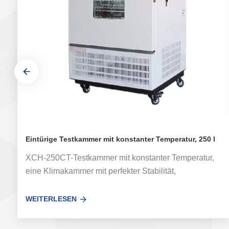
Eintürige Testkammer mit konstanter Temperatur, 250 l
XCH-250CT-Testkammer mit konstanter Temperatur,
eine Klimakammer mit perfekter Stabilität,
ausgestattet mit einer programmierbaren Farb-
Touchscreen-Steuerung. Es wurde in Temperatur-
WEITERLESEN
und Feuchtigkeitstestkammern für elektrische und
elektronische Produkte, Materialien, Textilien,