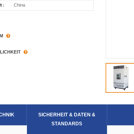
China
t :
RM
LICHKEIT
CHNIK
SICHERHEIT & DATEN &
STANDARDS