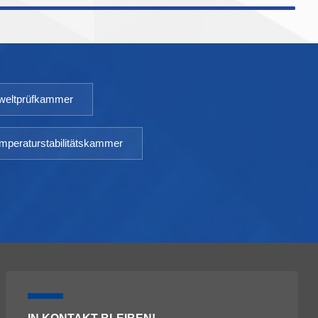
Medikamentenverpackungen usw.
verwendet. Modell: XCH 150-
500CTTemperaturbereich: RT10 –
100℃Umgebungstemperatur: +5 ～
35℃Temperaturschwankungen:
eltprüfkammer
mperaturstabilitätskammer