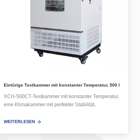
Eintürige Testkammer mit konstanter Temperatur, 500 l
XCH-500CT-Testkammer mit konstanter Temperatur,
eine Klimakammer mit perfekter Stabilität,
ausgestattet mit einer programmierbaren Farb-
Touchscreen-Steuerung. Es wurde in Temperatur-
WEITERLESEN
und Feuchtigkeitstestkammern für elektrische und
elektronische Produkte, Materialien, Textilien,