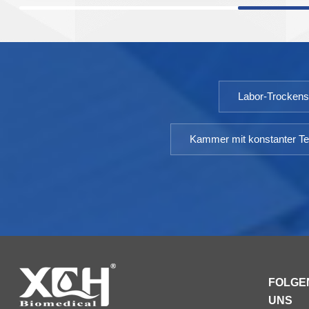
Medikamentenverpackungen usw.
verwendet. Modell: XCH 150-
500CTTemperaturbereich: RT10 –
100℃Umgebungstemperatur: +5 ～
35℃Temperaturschwankungen:
Labor-Trocken
Kammer mit konstanter Te
FOLGEN
UNS