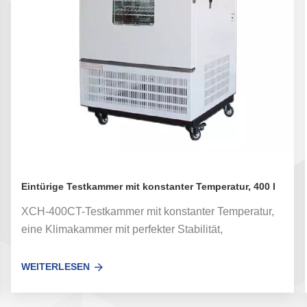
Eintürige Testkammer mit konstanter Temperatur, 400 l
XCH-400CT-Testkammer mit konstanter Temperatur,
eine Klimakammer mit perfekter Stabilität,
ausgestattet mit einer programmierbaren Farb-
Touchscreen-Steuerung. Es wurde in Temperatur-
WEITERLESEN
und Feuchtigkeitstestkammern für elektrische und
elektronische Produkte, Materialien, Textilien,