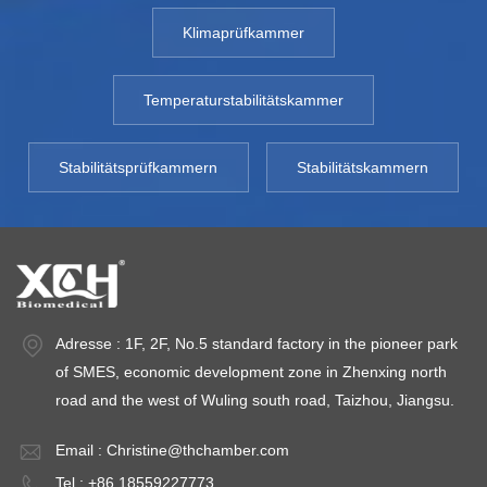
800SD-3000SD
XCH-800SD-
X
Klimaprüfkammer
TEMP-Bereich:
3000SD TEMP-
3
10~65℃ TEMP-
Bereich: 10~65℃
B
Schwankung:
TEMP-
T
Temperaturstabilitätskammer
<±0,5℃ TEMP-
Schwankung:
S
Abweichung: ＜
<±0,5℃ TEMP-
<
Stabilitätsprüfkammern
Stabilitätskammern
±1,0℃
Abweichung: ＜
A
Luftfeuchtigkeitsbereich:
±1,0℃
±
ich:
20 ～ 95 %
Luftfeuchtigkeitsbereich:
Lu
Luftfeuchtigkeitsabweichung:
20 ～ 95 %
2
weichung:
＜ ±3 % relative
Luftfeuchtigkeitsabweichung:
Lu
Luftfeuchtigkeit
＜ ±3 % relative
＜ 
Adresse : 1F, 2F, No.5 standard factory in the pioneer park
Kapazität: 800L ~
Luftfeuchtigkeit
Lu
of SMES, economic development zone in Zhenxing north
3000L
Kapazität: 800L ~
Ka
road and the west of Wuling south road, Taizhou, Jiangsu.
Umgebungstemperatur:
3000L
3
ur:
+5 ～ 35℃
Umgebungstemperatur:
U
Email :
Christine@thchamber.com
+5 ～ 35℃
+
Tel : +86 18559227773