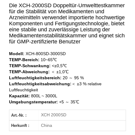
Die XCH-2000SD Doppeltür-Umwelttestkammer
für die Stabilität von Medikamenten und
Arzneimitteln verwendet importierte hochwertige
Komponenten und Fertigungstechnologie, bietet
XCH-800SD
eine stabile und zuverlässige Leistung der
Medikamentenstabilitätskammer und eignet sich
XCH-1000SD
für GMP-zertifizierte Benutzer
XCH-2000SD
Modell:
XCH-800SD
-3000SD
TEMP-Bereich:
10~65℃
TEMP-Schwankung:
<±0,5℃
XCH-3000SD
TEMP-Abweichung:
＜ ±1,0℃
Luftfeuchtigkeitsbereich:
20 ～ 95 %
Luftfeuchtigkeitsabweichung:
＜ ±3 % relative
Luftfeuchtigkeit
Kapazität:
800L ~ 3000L
Umgebungstemperatur:
+5 ～ 35℃
XCH 2000SD
Art.-Nr. :
China
Herkunft :