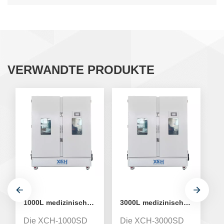
VERWANDTE PRODUKTE
1000L medizinische Stabilitäts-Temperatur-Feuchtigkeitskammer XCH-1000SD
3000L medizinische Stabilitäts-Temperatur-Feuchtigkeitskammer XCH-3000SD
Die XCH-1000SD
Die XCH-3000SD
D