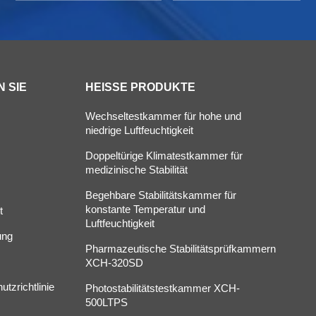
 SIE
HEISSE PRODUKTE
Wechseltestkammer für hohe und
niedrige Luftfeuchtigkeit
Doppeltürige Klimatestkammer für
s
medizinische Stabilität
Begehbare Stabilitätskammer für
konstante Temperatur und
t
Luftfeuchtigkeit
ung
Pharmazeutische Stabilitätsprüfkammern
XCH-320SD
tzrichtlinie
Photostabilitätstestkammer XCH-
500LTPS