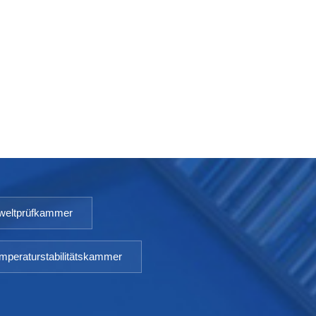
eltprüfkammer
mperaturstabilitätskammer