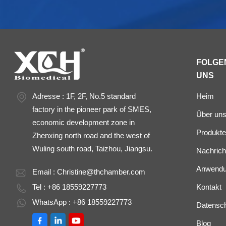
FOLGEN
UNS
Adresse : 1F, 2F, No.5 standard
Heim
factory in the pioneer park of SMES,
Über un
economic development zone in
Produkte
Zhenxing north road and the west of
Wuling south road, Taizhou, Jiangsu.
Nachrich
Anwend
Email :
Christine@thchamber.com
Tel : +86 18559227773
Kontakt
WhatsApp : +86 18559227773
Datenschu
Blog