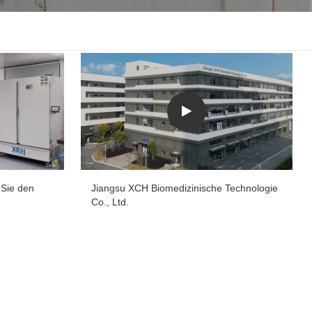
한국인
Melayu
Tiếng Việt
Indonesia
বাংলা
 Sie den
Jiangsu XCH Biomedizinische Technologie
Co., Ltd.