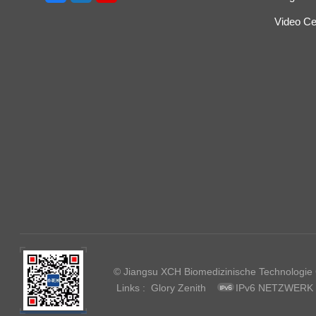
Video Ce
© Jiangsu XCH Biomedizinische Technologie Co
Links :
Glory Zenith
IPv6 NETZWERK