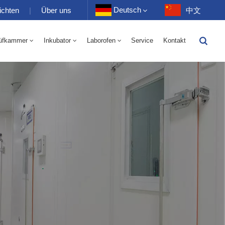
Deutsch
ichten
|
Über uns
中文
üfkammer
Inkubator
Laborofen
Service
Kontakt
English
-40 Bis 150 ℃ Wechselkammer Für Hohe Und Niedrige Luftfeuchtigkeit 100-1000 L
-40-150℃ Hoch- Und Niedertemperaturkammer 100-1000L
Français
Deutsch
Русский
Español
Português
عربي
日语