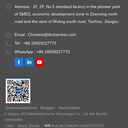
erfüllt. Modell: XCH-
～
Adresse : 1F, 2F, No.5 standard factory in the pioneer park
wankungen:
800CHTemperaturbereich:10℃~60℃Humi.Bereich: 50–
35℃Temperaturschwankung
3
of SMES, economic development zone in Zhenxing north
90 % relative
road and the west of Wuling south road, Taizhou, Jiangsu.
LuftfeuchtigkeitUmgebungstemperatur: +5
～
Email :
Christine@thchamber.com
35℃Temperaturschwankungen:
Tel : +86 18559227773
WhatsApp : +86 18559227773
Seitenverzeichnis
Bloggen
Nachrichten
© Jiangsu XCH Biomedizinische Technologie Co., Ltd. Alle Rechte
vorbehalten .
Glory Zenith
Links :
IPv6 NETZWERK UNTERSTÜTZT