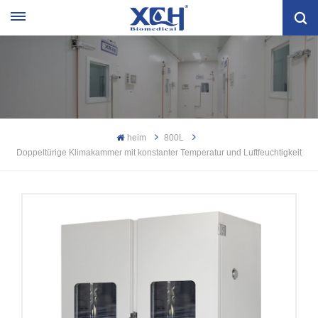
heim
800L
Doppeltürige Klimakammer mit konstanter Temperatur und Luftfeuchtigkeit