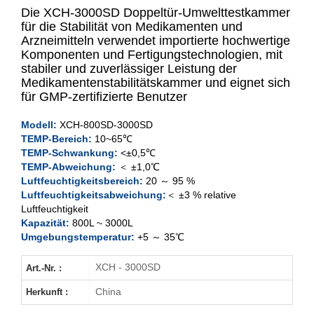
Die XCH-3000SD Doppeltür-Umwelttestkammer
für die Stabilität von Medikamenten und
Arzneimitteln verwendet importierte hochwertige
Komponenten und Fertigungstechnologien, mit
XCH-800SD
stabiler und zuverlässiger Leistung der
Medikamentenstabilitätskammer und eignet sich
XCH-1000SD
für GMP-zertifizierte Benutzer
XCH-2000SD
Modell:
XCH-800SD
-3000SD
TEMP-Bereich:
10~65℃
TEMP-Schwankung:
<±0,5℃
XCH-3000SD
TEMP-Abweichung:
＜ ±1,0℃
Luftfeuchtigkeitsbereich:
20 ～ 95 %
Luftfeuchtigkeitsabweichung:
＜ ±3 % relative
Luftfeuchtigkeit
Kapazität:
800L ~ 3000L
Umgebungstemperatur:
+5 ～ 35℃
XCH - 3000SD
Art.-Nr. :
China
Herkunft :