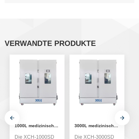
VERWANDTE PRODUKTE
1000L medizinische Stabilitäts-Temperatur-Feuchtigkeitskammer XCH-1000SD
3000L medizinische Stabilitäts-Temperatur-Feuchtigkeitskammer XCH-3000SD
Die XCH-1000SD
Die XCH-3000SD
D