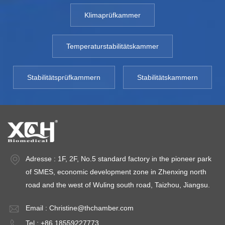
800SD-3000SD
XCH-800SD-
X
Klimaprüfkammer
TEMP-Bereich:
3000SD TEMP-
3
10~65℃ TEMP-
Bereich: 10~65℃
B
Schwankung:
TEMP-
T
Temperaturstabilitätskammer
<±0,5℃ TEMP-
Schwankung:
S
Abweichung: ＜
<±0,5℃ TEMP-
<
Stabilitätsprüfkammern
Stabilitätskammern
±1,0℃
Abweichung: ＜
A
Luftfeuchtigkeitsbereich:
±1,0℃
±
ich:
20 ～ 95 %
Luftfeuchtigkeitsbereich:
Lu
Luftfeuchtigkeitsabweichung:
20 ～ 95 %
2
weichung:
＜ ±3 % relative
Luftfeuchtigkeitsabweichung:
Lu
Luftfeuchtigkeit
＜ ±3 % relative
＜ 
Adresse : 1F, 2F, No.5 standard factory in the pioneer park
Kapazität: 800L ~
Luftfeuchtigkeit
Lu
of SMES, economic development zone in Zhenxing north
3000L
Kapazität: 800L ~
Ka
road and the west of Wuling south road, Taizhou, Jiangsu.
Umgebungstemperatur:
3000L
3
ur:
+5 ～ 35℃
Umgebungstemperatur:
U
Email :
Christine@thchamber.com
+5 ～ 35℃
+
Tel : +86 18559227773