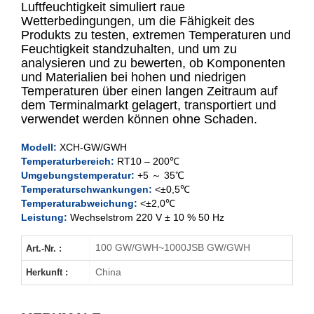
Luftfeuchtigkeit simuliert raue
Wetterbedingungen, um die Fähigkeit des
Produkts zu testen, extremen Temperaturen und
XCH-100GW
Feuchtigkeit standzuhalten, und um zu
analysieren und zu bewerten, ob Komponenten
XCH-250GW
und Materialien bei hohen und niedrigen
Temperaturen über einen langen Zeitraum auf
XCH-500GW
dem Terminalmarkt gelagert, transportiert und
verwendet werden können ohne Schaden.
XCH-1000GW
Modell:
XCH-GW/GWH
XCH-100GWH
Temperaturbereich:
RT10 – 200℃
Umgebungstemperatur:
+5 ～ 35℃
XCH-250GWH
Temperaturschwankungen:
<±0,5℃
Temperaturabweichung:
<±2,0℃
XCH-500GWH
Leistung:
Wechselstrom 220 V ± 10 % 50 Hz
XCH-1000GWH
100 GW/GWH~1000JSB GW/GWH
Art.-Nr. :
China
Herkunft :