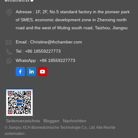
＜ ±3 % relative
optional:40℃
G
Adresse : 1F, 2F, No.5 standard factory in the pioneer park
Luftfeuchtigkeit
/75%RH, 25℃
T
of SMES, economic development zone in Zhenxing north
Kapazität: 800L ~
/60%RH, 30℃
R
road and the west of Wuling south road, Taizhou, Jiangsu.
3000L
/65%RH(40℃
U
Umgebungstemperatur:
/25%RH、25℃
～
Email :
Christine@thchamber.com
+5 ～ 35℃
/40%RH、25℃
T
Tel : +86 18559227773
/60%RH）
T
WhatsApp : +86 18559227773
Tieftemperaturlabor:
<
2 ～ 8℃
W
V
Seitenverzeichnis
Bloggen
Nachrichten
© Jiangsu XCH Biomedizinische Technologie Co., Ltd. Alle Rechte
vorbehalten .