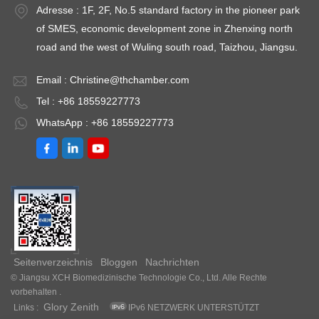
Adresse : 1F, 2F, No.5 standard factory in the pioneer park
Kapazität: 430L ~
Luftfeuchtigkeit
Lu
of SMES, economic development zone in Zhenxing north
830L
Kapazität: 430L ~
Ka
road and the west of Wuling south road, Taizhou, Jiangsu.
ur:
Umgebungstemperatur:
830L
8
+5 ～ 35℃
Umgebungstemperatur:
U
Email :
Christine@thchamber.com
+5 ～ 35℃
+
Tel : +86 18559227773
WhatsApp : +86 18559227773
Seitenverzeichnis
Bloggen
Nachrichten
© Jiangsu XCH Biomedizinische Technologie Co., Ltd. Alle Rechte
vorbehalten .
Glory Zenith
Links :
IPv6 NETZWERK UNTERSTÜTZT