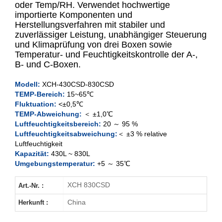
oder Temp/RH. Verwendet hochwertige
importierte Komponenten und
Herstellungsverfahren mit stabiler und
XCH-430SD
zuverlässiger Leistung, unabhängiger Steuerung
und Klimaprüfung von drei Boxen sowie
XCH-830SD
Temperatur- und Feuchtigkeitskontrolle der A-,
B- und C-Boxen.
XCH-430CSD
Modell:
XCH-430
CSD
-830CSD
TEMP-Bereich:
15~65℃
XCH-830CSD
Fluktuation:
<±0,5℃
TEMP-Abweichung:
＜ ±1,0℃
Luftfeuchtigkeitsbereich:
20 ～ 95 %
Luftfeuchtigkeitsabweichung:
＜ ±3 % relative
Luftfeuchtigkeit
Kapazität:
430L ~ 830L
Umgebungstemperatur:
+5 ～ 35℃
XCH 830CSD
Art.-Nr. :
China
Herkunft :