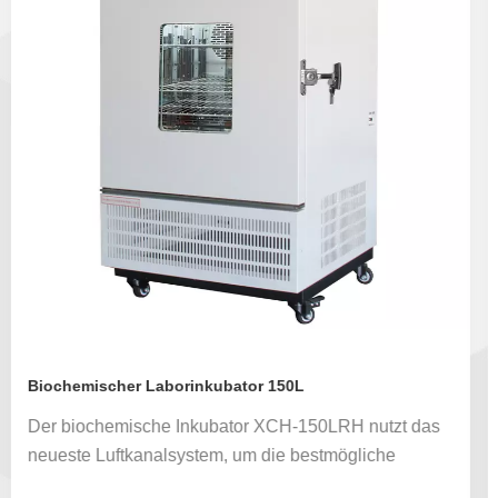
Biochemischer Laborinkubator 150L
Der biochemische Inkubator XCH-150LRH nutzt das
neueste Luftkanalsystem, um die bestmögliche
Gleichmäßigkeit von Temperatur und Luftfeuchtigkeit