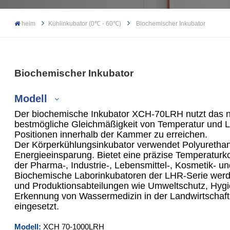
heim
Kühlinkubator (0℃ - 60℃)
Biochemischer Inkubator
Biochemischer Inkubator
Modell
Der biochemische Inkubator XCH-70LRH nutzt das n
bestmögliche Gleichmäßigkeit von Temperatur und Lu
Positionen innerhalb der Kammer zu erreichen.
Der Körperkühlungsinkubator verwendet Polyurethan
XCH-70LRH
Energieeinsparung. Bietet eine präzise Temperaturkon
der Pharma-, Industrie-, Lebensmittel-, Kosmetik- u
XCH-150LRH
Biochemische Laborinkubatoren der LHR-Serie werd
und Produktionsabteilungen wie Umweltschutz, Hyg
XCH-250LRH
Erkennung von Wassermedizin in der Landwirtschaft 
eingesetzt.
XCH-400LRH
Modell:
XCH
70-1000LRH