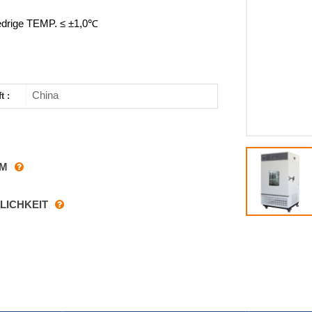
rige TEMP. ≤ ±1,0℃
China
t :
RM
LICHKEIT