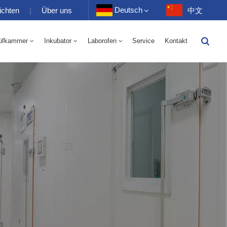
Deutsch
ichten
|
Über uns
中文
üfkammer
Inkubator
Laborofen
Service
Kontakt
English
-40 Bis 150 ℃ Wechselkammer Für Hohe Und Niedrige Luftfeuchtigkeit 100-1000 L
-40-150℃ Hoch- Und Niedertemperaturkammer 100-1000L
Français
Deutsch
Русский
Español
Português
عربي
日语