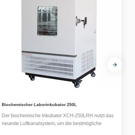
Biochemischer Laborinkubator 250L
B
Der biochemische Inkubator XCH-250LRH nutzt das
D
neueste Luftkanalsystem, um die bestmögliche
n
Gleichmäßigkeit von Temperatur und Luftfeuchtigkeit
G