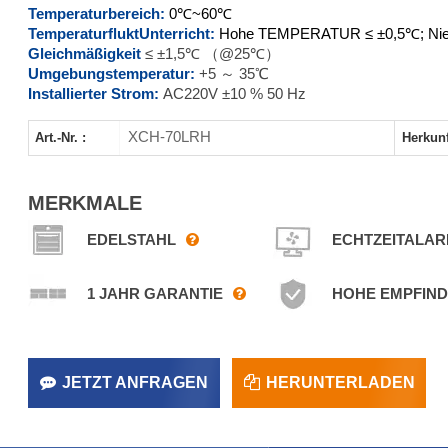
Temperaturbereich:
0℃~60℃
XCH-500LRH
Temperaturflukt
Unterricht:
Hohe TEMPERATUR ≤ ±0,5℃; Nied
Gleichmäßigkeit
≤ ±1,5℃ （@25℃）
XCH-800LRH
Umgebungstemperatur:
+5 ～ 35℃
Installierter Strom:
AC220V ±10 % 50 Hz
XCH-1000LRH
XCH-70LRH
Art.-Nr. :
Herkunf
MERKMALE
EDELSTAHL
ECHTZEITALA
1 JAHR GARANTIE
HOHE EMPFIND
JETZT ANFRAGEN
HERUNTERLADEN