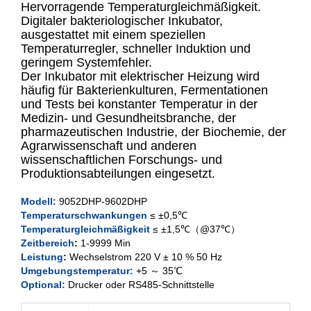
Hervorragende Temperaturgleichmäßigkeit.
Digitaler bakteriologischer Inkubator,
ausgestattet mit einem speziellen
XCH-9052DHP
Temperaturregler, schneller Induktion und
geringem Systemfehler.
XCH-9082DHP
Der Inkubator mit elektrischer Heizung wird
häufig für Bakterienkulturen, Fermentationen
XCH-9162DHP
und Tests bei konstanter Temperatur in der
Medizin- und Gesundheitsbranche, der
pharmazeutischen Industrie, der Biochemie, der
XCH-9272
DHP
Agrarwissenschaft und anderen
wissenschaftlichen Forschungs- und
XCH-9402DHP
Produktionsabteilungen eingesetzt.
XCH-9602DHP
Modell
:
9052DHP-9602
DHP
Temperaturschwankungen
≤ ±0,5℃
Temperaturgleichmäßigkeit
≤ ±1,5℃（@37℃）
Zeitbereich
:
1-9999 Min
Leistung
:
Wechselstrom 220 V ± 10 % 50 Hz
Umgebungstemperatur:
+5 ～ 35℃
Optional:
Drucker oder RS485-Schnittstelle