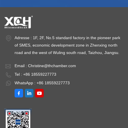
atur:
der
HzUmgebungstemperatur:
H
pharmazeutischen
+5 ～ 30℃
+
Industrie, der
Biochemie, der
Agrarwissenschaft
Adresse : 1F, 2F, No.5 standard factory in the pioneer park
und anderen
of SMES, economic development zone in Zhenxing north
wissenschaftlichen
road and the west of Wuling south road, Taizhou, Jiangsu.
Forschungs- und
Produktionsabteilungen
Email :
Christine@thchamber.com
eingesetzt. Modell:
Tel : +86 18559227773
9052DHP-
WhatsApp : +86 18559227773
9602DHPTemperaturschwankungen
≤
±0,5℃Temperaturgleichmäßigkeit ≤
±1,5℃（@37℃）
Zeitbereich: 1-9999
MinLeistung: