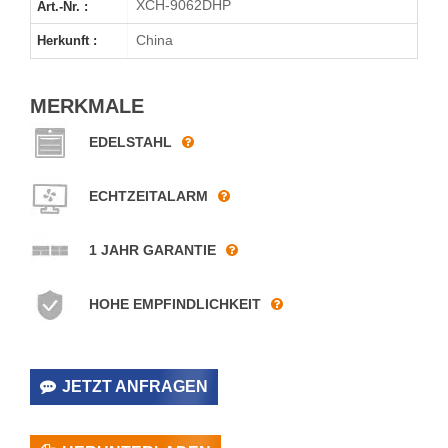
XCH-9062DHP
Art.-Nr. :
China
Herkunft :
MERKMALE
EDELSTAHL
ECHTZEITALARM
1 JAHR GARANTIE
HOHE EMPFINDLICHKEIT
JETZT ANFRAGEN