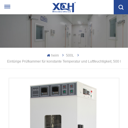
heim
500L
Eintürige Prüfkammer für konstante Temperatur und Luftfeuchtigkeit, 500 l