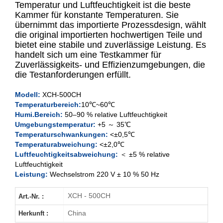
Temperatur und Luftfeuchtigkeit ist die beste
Kammer für konstante Temperaturen. Sie
übernimmt das importierte Prozessdesign, wählt
150L
die original importierten hochwertigen Teile und
bietet eine stabile und zuverlässige Leistung. Es
250L
handelt sich um eine Testkammer für
Zuverlässigkeits- und Effizienzumgebungen, die
400L
die Testanforderungen erfüllt.
Modell:
XCH-500CH
500L
Temperaturbereich:
10℃~60℃
Humi.Bereich:
50–90 % relative Luftfeuchtigkeit
Umgebungstemperatur:
+5 ～ 35℃
Temperaturschwankungen:
<±0,5℃
Temperaturabweichung:
<±2,0℃
Luftfeuchtigkeitsabweichung:
＜ ±5 % relative
Luftfeuchtigkeit
Leistung:
Wechselstrom 220 V ± 10 % 50 Hz
XCH - 500CH
Art.-Nr. :
China
Herkunft :