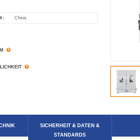
China
t :
RM
LICHKEIT
CHNIK
SICHERHEIT & DATEN &
STANDARDS