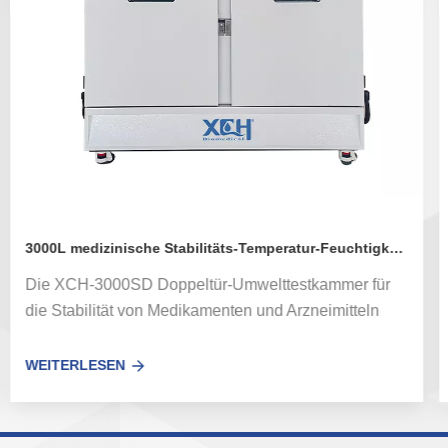
3000L medizinische Stabilitäts-Temperatur-Feuchtigkeitskammer XCH-3000SD
Die XCH-3000SD Doppeltür-Umwelttestkammer für
die Stabilität von Medikamenten und Arzneimitteln
verwendet importierte hochwertige Komponenten und
Fertigungstechnologien, mit stabiler und
WEITERLESEN
zuverlässiger Leistung der
Medikamentenstabilitätskammer und eignet sich für
GMP-zertifizierte Benutzer Modell: XCH-800SD-