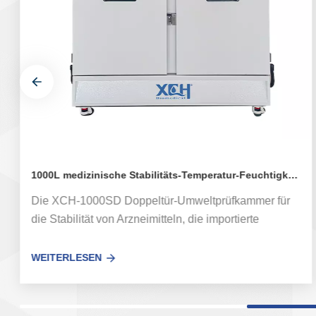
1000L medizinische Stabilitäts-Temperatur-Feuchtigkeitskammer XCH-1000SD
Die XCH-1000SD Doppeltür-Umweltprüfkammer für
die Stabilität von Arzneimitteln, die importierte
hochwertige Komponenten und
Fertigungstechnologie verwendet, mit stabiler und
WEITERLESEN
zuverlässiger Leistung der
Arzneimittelstabilitätskammer und für GMP-
zertifizierte Benutzer geeignet ist Modell: XCH-