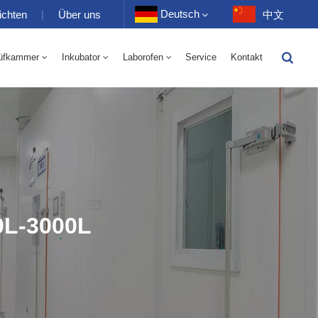
Deutsch
ichten
|
Über uns
中文
üfkammer
Inkubator
Laborofen
Service
Kontakt
English
-40 Bis 150 ℃ Wechselkammer Für Hohe Und Niedrige Luftfeuchtigkeit 100-1000 L
-40-150℃ Hoch- Und Niedertemperaturkammer 100-1000L
Français
Deutsch
Русский
Español
0L-3000L
Português
عربي
日语