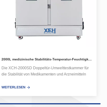
2000L medizinische Stabilitäts-Temperatur-Feuchtigkeitskammer XCH-2000SD
Die XCH-2000SD Doppeltür-Umwelttestkammer für
die Stabilität von Medikamenten und Arzneimitteln
verwendet importierte hochwertige Komponenten und
Fertigungstechnologie, bietet eine stabile und
WEITERLESEN
zuverlässige Leistung der
Medikamentenstabilitätskammer und eignet sich für
GMP-zertifizierte Benutzer Modell: XCH-800SD-