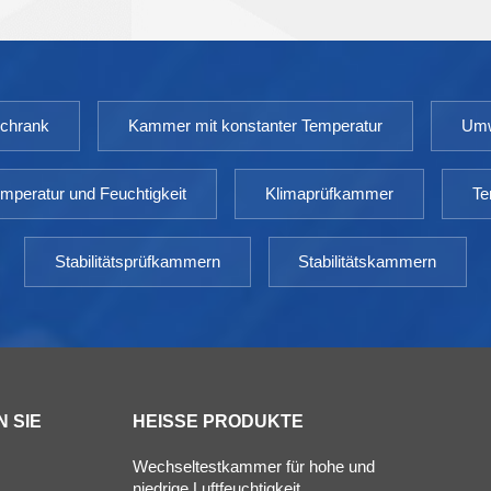
3000SD TEMP-Bereich: 10~65℃ TEMP-
Schwankung: <±0,5℃ TEMP-Abweichung: ＜ ±1,0℃
Luftfeuchtigkeitsbereich: 20 ～ 95 %
Luftfeuchtigkeitsabweichung:＜ ±3 % relative
schrank
Kammer mit konstanter Temperatur
Umw
Luftfeuchtigkeit Kapazität: 800L ~ 3000L
Umgebungstemperatur: +5 ～ 35℃
mperatur und Feuchtigkeit
Klimaprüfkammer
Te
Stabilitätsprüfkammern
Stabilitätskammern
 SIE
HEISSE PRODUKTE
Wechseltestkammer für hohe und
niedrige Luftfeuchtigkeit