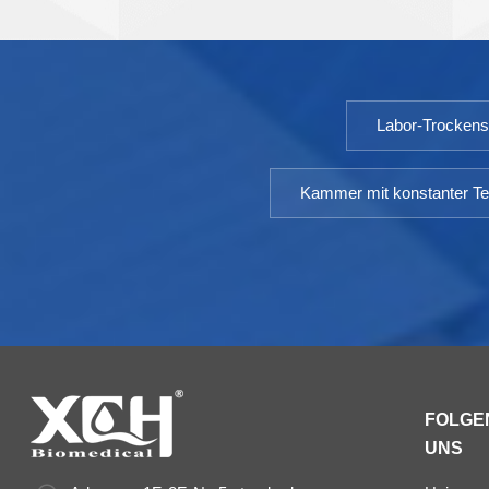
800SD-3000SD TEMP-Bereich: 10~65℃ TEMP-
Schwankung: <±0,5℃ TEMP-Abweichung: ＜ ±1,0℃
Luftfeuchtigkeitsbereich: 20 ～ 95 %
Luftfeuchtigkeitsabweichung:＜ ±3 % relative
Labor-Trocken
Luftfeuchtigkeit Kapazität: 800L ~ 3000L
Umgebungstemperatur: +5 ～ 35℃
Kammer mit konstanter Te
FOLGEN
UNS