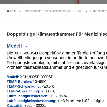
heim
Doppelkammer-Stabilitätskammer 800L-3000L
Doppeltürige
Doppeltürige Klimatestkammer Für Medizinisch
Modell
Die XCH-800SD Doppeltür-Kammer für die Prüfung der
Umweltbedingungen verwendet importierte hochwer
Fertigungstechnologie, mit stabiler und zuverlässige
Arzneimittelstabilitätskammer und eignet sich für GMP
XCH-800SD
Modell:
XCH-800SD-3000SD
XCH-1000SD
TEMP-Bereich:
10~65℃
TEMP-Schwankung:
<±0,5℃
XCH-2000SD
TEMP-Abweichung:
＜ ±1,0℃
Luftfeuchtigkeitsbereich:
20 ～ 95 %
Luftfeuchtigkeitsabweichung:
＜ ±3 % relative Luftfeuchtigkeit
XCH-3000SD
Kapazität:
800L ~ 3000L