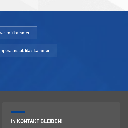
3000SD TEMP-Bereich: 10~65℃ TEMP-
Schwankung: <±0,5℃ TEMP-Abweichung: ＜ ±1,0℃
Luftfeuchtigkeitsbereich: 20 ～ 95 %
Luftfeuchtigkeitsabweichung:＜ ±3 % relative
eltprüfkammer
Luftfeuchtigkeit Kapazität: 800L ~ 3000L
Umgebungstemperatur: +5 ～ 35℃
mperaturstabilitätskammer
IN KONTAKT BLEIBEN!