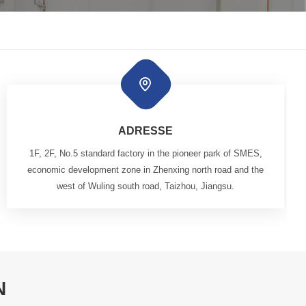
한국인
Melayu
Tiếng Việt
Indonesia
ADRESSE
1F, 2F, No.5 standard factory in the pioneer park of SMES,
বাংলা
economic development zone in Zhenxing north road and the
west of Wuling south road, Taizhou, Jiangsu.
N