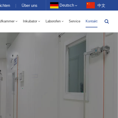
Deutsch
ichten
|
Über uns
中文
üfkammer
Inkubator
Laborofen
Service
Kontakt
English
-40 Bis 150 ℃ Wechselkammer Für Hohe Und Niedrige Luftfeuchtigkeit 100-1000 L
-40-150℃ Hoch- Und Niedertemperaturkammer 100-1000L
Français
Deutsch
Русский
Español
Português
عربي
日语