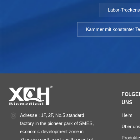
Labor-Trocken
Kammer mit konstanter Te
FOLGEN
UNS
Adresse : 1F, 2F, No.5 standard
Heim
factory in the pioneer park of SMES,
Über un
economic development zone in
Produkte
Zhenxing north road and the west of