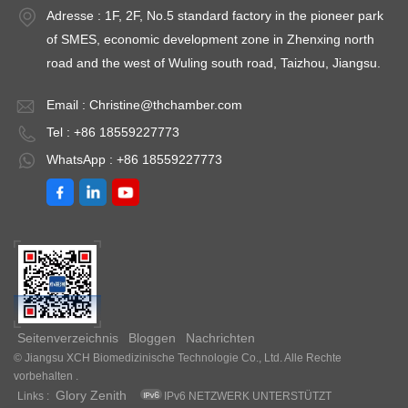
Adresse : 1F, 2F, No.5 standard factory in the pioneer park
of SMES, economic development zone in Zhenxing north
road and the west of Wuling south road, Taizhou, Jiangsu.
Email :
Christine@thchamber.com
Tel : +86 18559227773
WhatsApp : +86 18559227773
Seitenverzeichnis
Bloggen
Nachrichten
© Jiangsu XCH Biomedizinische Technologie Co., Ltd. Alle Rechte
vorbehalten .
Glory Zenith
Links :
IPv6 NETZWERK UNTERSTÜTZT