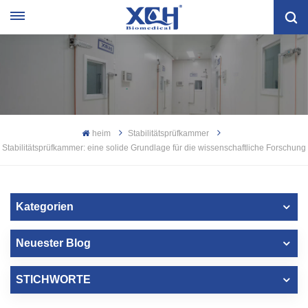
heim
Stabilitätsprüfkammer
Stabilitätsprüfkammer: eine solide Grundlage für die wissenschaftliche Forschung
Kategorien
Neuester Blog
STICHWORTE