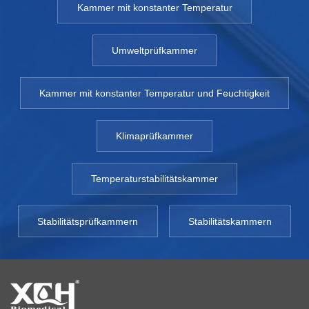
werden beeinflusst, daher sind diese Effekte für die
Kammer mit konstanter Temperatur
pharmazeutische, kosmetische und nutrazeutische Industrie
äußerst wichtig. Der chemische Abbau von Arzneimitteln
Umweltprüfkammer
oder Vitaminen muss vermieden werden, daher ist es
wichtig sicherzustellen, dass Arzneimittel und Nährstoffe
während der erwarteten Haltbarkeitsdauer bei
Kammer mit konstanter Temperatur und Feuchtigkeit
Lichteinwirkung stabil bleiben. Dazu wird die Lichtstabilität
des Produkts getestet. Die Lichtstabilität beeinflusst die
Klimaprüfkammer
Haltbarkeit, Handhabung und Verpackung des Produkts.
Dieser Test ist ein wichtiger Teil des
Arzneimittelentwicklungsprozesses. Lichtstabilitätsstudien
Temperaturstabilitätskammer
werden normalerweise kontinuierlich durchgeführt, wobei
zuerst Medikamente/Ergänzungen getestet werden. Dann
wird das Produkt zuerst in seiner Direktverpackung getestet,
Stabilitätsprüfkammern
Stabilitätskammern
gefolgt von der endgültigen Marketingverpackung, die in das
Regal des Einzelhändlers gestellt wird. Pharmahersteller
müssen die Lichtstabilität ihrer Medikamente nachweisen.
Aber was macht Arzneimittelmoleküle oder -präparate
lichtunbeständig und wie schützt man sie richtig? Warum