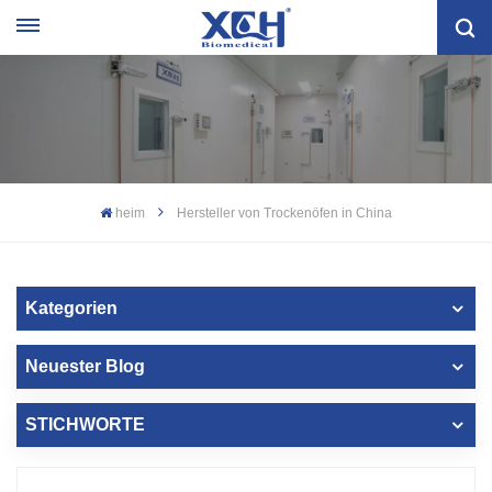
heim
Hersteller von Trockenöfen in China
Kategorien
Neuester Blog
STICHWORTE