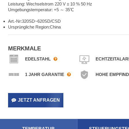
Leistung: Wechselstrom 220 V ± 10 % 50 Hz
Umgebungstemperatur: +5 ～ 35℃
Biomedizinische XCH
Art.-Nr:
320SD~620SD/CSD
CSD-Serie
Ursprüngliche Region:
China
Stabilitätskammern,
Zwei Gehäuse
MERKMALE
Unabhängige
EDELSTAHL
ECHTZEITALA
Steuerung, CSD-Serie,
1 JAHR GARANTIE
HOHE EMPFIND
Eine Kammer Hat Drei
Funktionen:
JETZT ANFRAGEN
Temperatur,
Luftfeuchtigkeit Und
Beleuchtung. Die
TEMPERATUR
STEUERUNGSTE