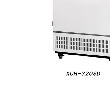
geschlossene
Industriekompressor,
langlebig,
geräuscharm
Temperatur
C
Steuerung Und
S
Sicherheit
M
Überwachung
：