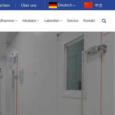
Deutsch
ichten
|
Über uns
中文
üfkammer
Inkubator
Laborofen
Service
Kontakt
English
-40 Bis 150 ℃ Wechselkammer Für Hohe Und Niedrige Luftfeuchtigkeit 100-1000 L
-40-150℃ Hoch- Und Niedertemperaturkammer 100-1000L
Français
Deutsch
Русский
Español
Português
عربي
日语