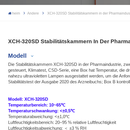
heim
Andere
XCH-320SD Stabilitätskammern in der Pharmaindust
XCH-320SD Stabilitätskammern In Der Pharma
Modell
Die Stabilitätskammern XCH-320SD in der Pharmaindustrie, zw
gesteuert, Klimatest, CSD-Serie, eine Box hat Temperatur, die dr
nahezu ultravioletten Lampen ausgestattet werden, um die Anforde
Stabilitätstest der Ausgabe 2020 des Arzneibuchs; Box B kontroll
Stabilitätskammern
In Der
Modell: XCH-320SD
Temperaturbereich: 10~65℃
Pharmaindustrie
Temperaturschwankung: <±0,5℃
Temperaturabweichung: <±1,0℃
Luftfeuchtigkeitsbereich: 20–95 % relative Luftfeuchtigkeit
Luftfeuchtigkeitsabweichung: ＜ ±3 % RH