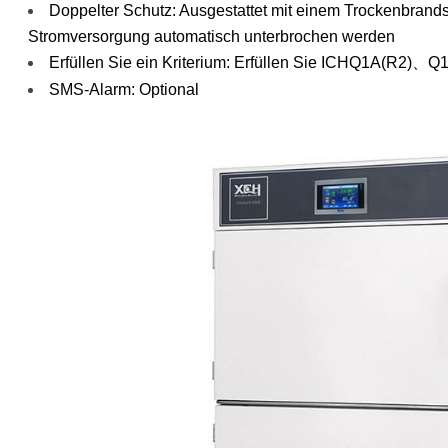
Doppelter Schutz: Ausgestattet mit einem Trockenbrand
Integrierte
Stromversorgung automatisch unterbrochen werden
Polyurethanschaum-
Erfüllen Sie ein Kriterium: Erfüllen Sie ICHQ1A(R2)
Technologie mit guter
SMS-Alarm: Optional
Wärmespeicherung
und
Feuchtigkeitsspeicherung.
Kammermaterial: Die
Auskleidung besteht
aus
hochglanzpoliertem
Edelstahl 304, keine
Schadstoffquelle,
leicht zu reinigen
Kühlsystem: Der
importierte,
vollständig