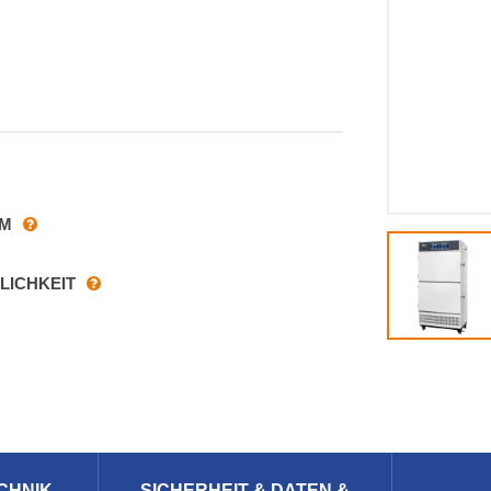
RM
LICHKEIT
CHNIK
SICHERHEIT & DATEN &