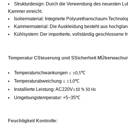
Strukturdesign: Durch die Verwendung des neuesten Luft
Luftfeuchtigkeit
Kammer erreicht.
Isoliermaterial: Integrierte Polyurethanschaum-Technol
Steuern Und
Kammermaterial: Die Auskleidung besteht aus hochglanzp
Aufzeichnen.
Kühlsystem: Der importierte, vollständig geschlossene 
Hauptmerkmale:
Temperatur
C
Steuerung und
S
Sicherheit
M
Überwachu
Temperaturschwankungen
≤ ±
℃
0,5
Temperaturabweichung
≤ ±
℃
1,0
Stabilitätstestsystem:
Installierte Leistung: AC220V
±
10 % 50 Hz
Umgebungstemperatur: +5~35
℃
CSD-Serie: A mit
Beleuchtungsfunktion,
Feuchtigkeit
Kontrolle
:
Beleuchtungsbereich: