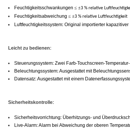
100–8000 Lux, Nah-
Feuchtigkeitsschwankungen
≤ ±
3 % relative Luftfeuchtigke
Ultraviolett-Bereich:
Feuchtigkeitsabweichung
≤ ±
3 % relative Luftfeuchtigkeit
0,84–5 W/m2,
Luftfeuchtigkeitssystem: Original importierter kapazitiver
Beleuchtungsstärkeabweichung:
4500 ± 500 Lux
Strukturdesign: Durch
Leicht zu bedienen:
die Verwendung des
neuesten
Steuerungssystem: Zwei Farb-Touchscreen-Temperatur- un
Luftkanalsystemdesigns
Beleuchtungssystem: Ausgestattet mit Beleuchtungssens
wird eine gute
Datensatz: Ausgestattet mit einem Datenerfassungssys
Gleichmäßigkeit von
Temperatur und
Luftfeuchtigkeit an
Sicherheitskontrolle:
verschiedenen Teilen
in der Kammer
erreicht.
Sicherheitsvorrichtung: Überhitzungs- und Überdrucksc
Live-Alarm: Alarm bei Abweichung der oberen Temperatu
Isoliermaterial: