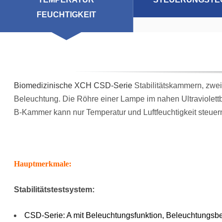
FEUCHTIGKEIT
Röhre Einer Lampe Im
Nahen
Ultraviolettbereich
Kann Optional Sein.
Biomedizinische XCH CSD-Serie
Stabilitätskammern, zwei
Erfüllt Die
Beleuchtung. Die Röhre einer Lampe im nahen Ultraviolettbe
B-Kammer kann nur Temperatur und Luftfeuchtigkeit steuer
Anforderungen Der
Stabilitätstestrichtlinien
Der Ausgabe 2020 Des
Hauptmerkmale:
Arzneibuchs. Die B-
Stabilitätstestsystem:
Kammer Kann Nur
Temperatur Und
CSD-Serie: A mit Beleuchtungsfunktion, Beleuchtungsb