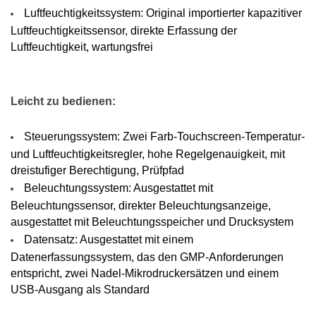
Luftfeuchtigkeitssystem: Original importierter kapazitiver
Edelstahl 304, keine
Luftfeuchtigkeitssensor, direkte Erfassung der
Schadstoffquelle,
Luftfeuchtigkeit, wartungsfrei
leicht zu reinigen
Kühlsystem: Der
importierte,
Leicht zu bedienen:
vollständig
geschlossene
Steuerungssystem: Zwei Farb-Touchscreen-Temperatur-
Industriekompressor,
und Luftfeuchtigkeitsregler, hohe Regelgenauigkeit, mit
langlebig,
dreistufiger Berechtigung, Prüfpfad
geräuscharm
Beleuchtungssystem: Ausgestattet mit
Temperatur
Beleuchtungssensor, direkter Beleuchtungsanzeige,
ausgestattet mit Beleuchtungsspeicher und Drucksystem
C
Datensatz: Ausgestattet mit einem
Steuerung Und
Datenerfassungssystem, das den GMP-Anforderungen
entspricht, zwei Nadel-Mikrodruckersätzen und einem
S
USB-Ausgang als Standard
Sicherheit