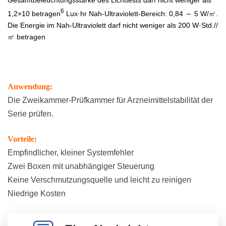
Doppelter Schutz:
6
1,2×10 betragen
Lux·hr Nah-Ultraviolett-Bereich: 0,84 ～ 5 W/㎡.
Ausgestattet mit
Die Energie im Nah-Ultraviolett darf nicht weniger als 200 W·Std.//
einem
㎡ betragen
Trockenbrandschutzsystem
mit doppelter
Versicherung,
ausgestattet mit
einem unabhängigen
Anwendung:
Übertemperaturschutzsystem,
Die Zweikammer-Prüfkammer für Arzneimittelstabilität der
kann die
Serie prüfen.
Stromversorgung
automatisch
Vorteile:
unterbrochen werden
Empfindlicher, kleiner Systemfehler
Erfüllen Sie ein
Zwei Boxen mit unabhängiger Steuerung
Kriterium: Erfüllen Sie
Keine Verschmutzungsquelle und leicht zu reinigen
ICHQ1A(R2)、Q1B、
Niedrige Kosten
Chinese
Pharmacopoeia 2020
Edition