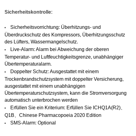
M
Sicherheitskontrolle:
Überwachung
Sicherheitsvorrichtung: Überhitzungs- und
Überdruckschutz des Kompressors, Überhitzungsschutz
：
des Lüfters, Wassermangelschutz.
Live-Alarm: Alarm bei Abweichung der oberen
Temperatur- und Luftfeuchtigkeitsgrenze, unabhängiger
Temperaturschwankungen
Übertemperaturalarm.
≤ ±
℃
0,5
Doppelter Schutz: Ausgestattet mit einem
Trockenbrandschutzsystem mit doppelter Versicherung,
Temperaturabweichung
ausgestattet mit einem unabhängigen
≤ ±
℃
1,0
Übertemperaturschutzsystem, kann die Stromversorgung
automatisch unterbrochen werden
Installierte Leistung:
Erfüllen Sie ein Kriterium: Erfüllen Sie ICHQ1A(R2)、
±
AC220V
10 % 50 Hz
Q1B、Chinese Pharmacopoeia 2020 Edition
Umgebungstemperatur:
SMS-Alarm: Optional
℃
+5~35