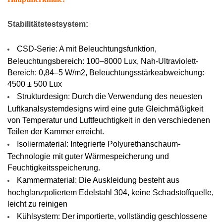
Stabilitätstestsystem:
Stabilitätstestsystem:
CSD-Serie: A mit Beleuchtungsfunktion,
Beleuchtungsbereich: 100–8000 Lux, Nah-Ultraviolett-
Bereich: 0,84–5 W/m2, Beleuchtungsstärkeabweichung:
4500 ± 500 Lux
CSD-Serie: A mit
Strukturdesign: Durch die Verwendung des neuesten
Beleuchtungsfunktion,
Luftkanalsystemdesigns wird eine gute Gleichmäßigkeit
Beleuchtungsbereich:
von Temperatur und Luftfeuchtigkeit in den verschiedenen
100–8000 Lux, Nah-
Teilen der Kammer erreicht.
Ultraviolett-Bereich:
Isoliermaterial: Integrierte Polyurethanschaum-
0,84–5 W/m2,
Beleuchtungsstärkeabweichung:
Technologie mit guter Wärmespeicherung und
4500 ± 500 Lux
Feuchtigkeitsspeicherung.
Kammermaterial: Die Auskleidung besteht aus
Strukturdesign: Durch
hochglanzpoliertem Edelstahl 304, keine Schadstoffquelle,
die Verwendung des
leicht zu reinigen
neuesten
Kühlsystem: Der importierte, vollständig geschlossene
Luftkanalsystemdesigns