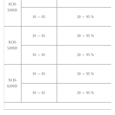
direkte Erfassung der
XCH-
Luftfeuchtigkeit,
320SD
wartungsfrei
10 ～ 65
20 ～ 95 %
Leicht Zu Bedienen:
10 ～ 65
20 ～ 95 %
XCH-
Steuerungssystem:
520SD
Zwei Farb-
10 ～ 65
20 ～ 95 %
Touchscreen-
Temperatur- und
Luftfeuchtigkeitsregler,
10 ～ 65
20 ～ 95 %
hohe
XCH-
Regelgenauigkeit, mit
620SD
dreistufiger
Berechtigung,
10 ～ 65
20 ～ 95 %
Prüfpfad
Beleuchtungssystem:
Ausgestattet mit