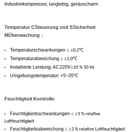
Industriekompressor, langlebig, geräuscharm
wird eine gute
Gleichmäßigkeit von
Temperatur und
Luftfeuchtigkeit an
Temperatur
C
Steuerung und
S
Sicherheit
verschiedenen Teilen
M
Überwachung
：
in der Kammer
erreicht.
Temperaturschwankungen
≤ ±
℃
0,5
Isoliermaterial:
Temperaturabweichung
≤ ±
℃
1,0
Integrierte
Installierte Leistung: AC220V
±
10 % 50 Hz
Polyurethanschaum-
Umgebungstemperatur: +5~35
℃
Technologie mit guter
Wärmespeicherung
und
Feuchtigkeit
Kontrolle
:
Feuchtigkeitsspeicherung.
Kammermaterial: Die
Feuchtigkeitsschwankungen
≤ ±
3 % relative
Auskleidung besteht
Luftfeuchtigkeit
aus
Feuchtigkeitsabweichung
≤ ±
3 % relative Luftfeuchtigkeit
hochglanzpoliertem