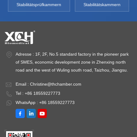
A
Stabilitätsprüfkammern
Stabilitätskammern
ko
d
nu
3
rüngliche
1
Adresse : 1F, 2F, No.5 standard factory in the pioneer park
of SMES, economic development zone in Zhenxing north
XCH-
15 ～ 65
20 ～ 95 %
road and the west of Wuling south road, Taizhou, Jiangsu.
520CSD
Email :
Christine@thchamber.com
Tel : +86 18559227773
WhatsApp : +86 18559227773