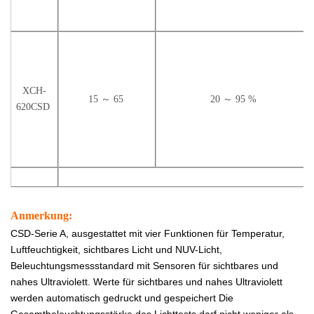
Sicherheitskontrolle:
Sicherheitsvorrichtung:
Überhitzungs- und
XCH-
15 ～ 65
20 ～ 95 %
Überdruckschutz des
620CSD
Kompressors,
Überhitzungsschutz
des Lüfters,
Wassermangelschutz.
Live-Alarm: Alarm bei
Abweichung der
Anmerkung:
oberen Temperatur-
CSD-Serie A, ausgestattet mit vier Funktionen für Temperatur,
und
Luftfeuchtigkeit, sichtbares Licht und NUV-Licht,
Luftfeuchtigkeitsgrenze,
Beleuchtungsmessstandard mit Sensoren für sichtbares und
unabhängiger
nahes Ultraviolett. Werte für sichtbares und nahes Ultraviolett
Übertemperaturalarm.
werden automatisch gedruckt und gespeichert Die
Gesamtbeleuchtungsstärke des Lichttests darf nicht weniger als