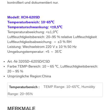
kontrolliert und dokumentiert nur.
Pharmazeutische
Modell: XCH-620SD
Stabilitätstestkammern
Temperaturbereich: 10~65℃
Temperaturschwankung: <±0,5℃
Zu Verkaufen
Temperaturabweichung: <±1,0℃
Luftfeuchtigkeitsbereich: 20–95 % relative Luftfeuchtigkeit
Luftfeuchtigkeitsabweichung: ＜ ±3 % RH
Leistung: Wechselstrom 220 V ± 10 % 50 Hz
Umgebungstemperatur: +5 ～ 35℃
Biomedizinische XCH
Art.-Nr:
320SD~620SD/CSD
Farbe:
TEMP-Bereich: 10 ~ 65 ℃, Luftfeuchtigkeitsbereich:
CSD-Serie
20 ~ 95 %
Ursprüngliche Region:
China
Pharmazeutische
TEMP Range: 10~65℃, Humidity
Temperaturbereich :
Stabilitätskammern,
Range: 20~95%
Unabhängige
Steuerung Mit Zwei
MERKMALE