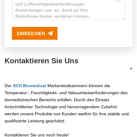
)
EINREICHEN
10 ～ 65
20 ～ 95 %
Kontaktieren Sie Uns
XCH-
320SD
Der
XCH Biomedical
Markentestkammern können die
Temperatur-, Feuchtigkeits- und Vakuumtestanforderungen des
10 ～ 65
20 ～ 95 %
biomedizinischen Bereichs erfüllen. Durch den Einsatz
fortschrittlicher Technologie und hervorragendem Zubehör
werden unsere Produkte von Kunden weithin für ihre stabile und
qualifizierte Leistung geschätzt.
Kontaktieren Sie uns noch heute!