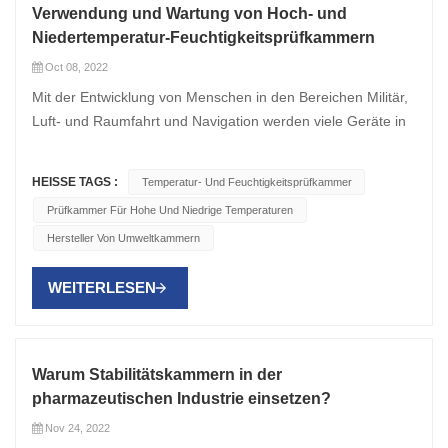
Verwendung und Wartung von Hoch- und
Niedertemperatur-Feuchtigkeitsprüfkammern
Oct 08, 2022
Mit der Entwicklung von Menschen in den Bereichen Militär,
Luft- und Raumfahrt und Navigation werden viele Geräte in
Testkammern mit hoher Temperatur, Temperatur und
Feuchtigkeit arbeiten . In diesem Umfeld wird die Ausrüstung
HEISSE TAGS :
Temperatur- Und Feuchtigkeitsprüfkammer
vor größere Herausforderungen gestellt. Die Stabilität des
Prüfkammer Für Hohe Und Niedrige Temperaturen
Geräts hat einen wichtigen Einfluss auf den Betrieb des
Hersteller Von Umweltkammern
Geräts. Die Hoch- und Niedertemperatur-
Feuchtigkeitsprüfkammer (im Folgenden als Hoch- und
WEITERLESEN
Niedertemperatur-Feuchtigkeitsprüfkammer bezeichnet)
wird verwendet, um die Leistung von Materialien in Luft- und
Raumfahrt- und Schiffsprodukten unter hoher Temperatur,
feuchter Hitze und anderen Umgebungen zu testen. Seine
Warum Stabilitätskammern in der
Struktur und sein Arbeitsprinzip weisen einige
pharmazeutischen Industrie einsetzen?
Besonderheiten auf. 1. Verwenden Sie eine Testkammer für
Nov 24, 2022
hohe und niedrige Temperaturen Vor der Durchführung von