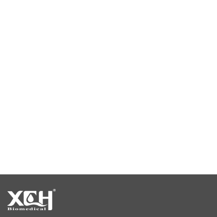
Umweltprüfkammer
Kammer mit konstanter Temperatur und Feuchtigkeit
Klimaprüfkammer
Temperaturstabilitätskammer
Stabilitätsprüfkammern
Stabilitätskammern