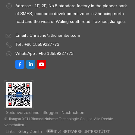
Adresse : 1F, 2F, No.5 standard factory in the pioneer park
of SMES, economic development zone in Zhenxing north
road and the west of Wuling south road, Taizhou, Jiangsu.
Email :
Christine@thchamber.com
Tel : +86 18559227773
WhatsApp : +86 18559227773
Seitenverzeichnis
Bloggen
Nachrichten
© Jiangsu XCH Biomedizinische Technologie Co., Ltd. Alle Rechte
vorbehalten .
Glory Zenith
Links :
IPv6 NETZWERK UNTERSTÜTZT