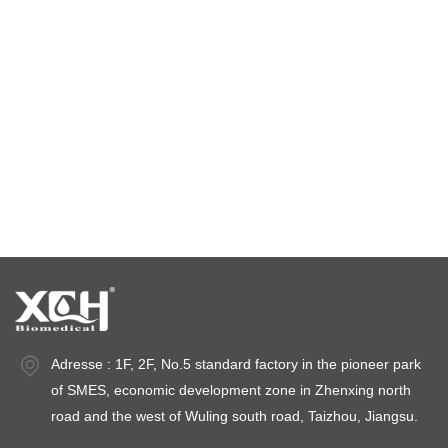
Kammer mit konstanter Temperatur und Feuchtigkeit
Klimaprüfkammer
Temperaturstabilitätskammer
Stabilitätsprüfkammern
Stabilitätskammern
Adresse : 1F, 2F, No.5 standard factory in the pioneer park
of SMES, economic development zone in Zhenxing north
road and the west of Wuling south road, Taizhou, Jiangsu.