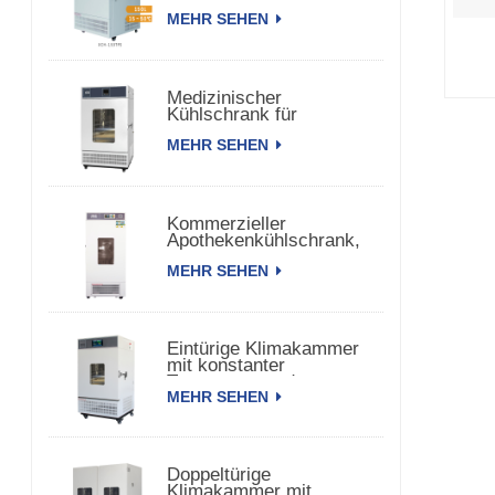
150 TPS
MEHR SEHEN
Medizinischer
Kühlschrank für
biomedizinische
MEHR SEHEN
pharmazeutische
Impfstoffe
Kommerzieller
Apothekenkühlschrank,
Kühlschrank für
MEHR SEHEN
pharmazeutische
Impfstoffe
Eintürige Klimakammer
mit konstanter
Temperatur und
MEHR SEHEN
Luftfeuchtigkeit
Doppeltürige
Klimakammer mit