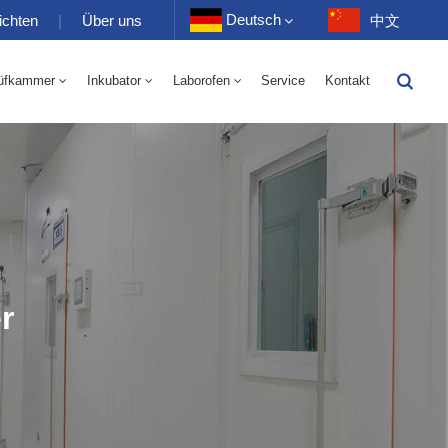
Deutsch
ichten
|
Über uns
中文
üfkammer
Inkubator
Laborofen
Service
Kontakt
English
-40 Bis 150 ℃ Wechselkammer Für Hohe Und Niedrige Luftfeuchtigkeit 100-1000 L
-40-150℃ Hoch- Und Niedertemperaturkammer 100-1000L
Français
Deutsch
Русский
Español
r
Português
عربي
日语