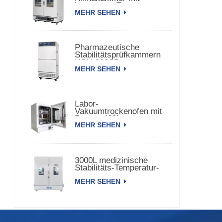
konstanter Temperatur
MEHR SEHEN
und Luftfeuchtigkeit
Pharmazeutische
Stabilitätsprüfkammern
XCH-320SD
MEHR SEHEN
Labor-
Vakuumtrockenofen mit
Pumpe 420L
MEHR SEHEN
3000L medizinische
Stabilitäts-Temperatur-
Feuchtigkeitskammer
MEHR SEHEN
XCH-3000SD