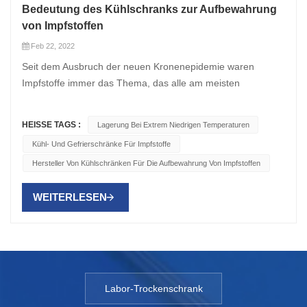
Bedeutung des Kühlschranks zur Aufbewahrung
von Impfstoffen
Feb 22, 2022
Seit dem Ausbruch der neuen Kronenepidemie waren
Impfstoffe immer das Thema, das alle am meisten
beschäftigte. Daher ist die Welt sehr besorgt über die
einzigartigen Lagerbedingungen, die für Impfstoffe
HEISSE TAGS :
Lagerung Bei Extrem Niedrigen Temperaturen
erforderlich sind. Einige dieser neuen Impfstoffe erfordern
Kühl- Und Gefrierschränke Für Impfstoffe
eine Ultratieftemperatur-Lagerkammer bei oder nahe –80
Hersteller Von Kühlschränken Für Die Aufbewahrung Von Impfstoffen
°C, während andere eine Lagerung bei höheren
Temperaturen wie –20 °C erfordern. Unabhängig davon, ob
WEITERLESEN
es sich um neue Impfstoffe oder traditionelle Impfstoffe
handelt, die von den Herstellern aufgeführten
Lagerbedingungen legen in der Regel fest, dass Impfstoffe
vor der Verabreichung bei +2 °C bis +8 °C gelagert werden
müssen und dass sie vor dem Einfrieren geschützt werden
müssen, um ihre Lebensfähigkeit zu schützen. Man sollte
Labor-Trockenschrank
meinen, dass ein Frostschutz für einen Kühlschrank eine