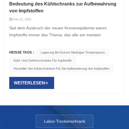
Bedeutung des Kühlschranks zur Aufbewahrung
von Impfstoffen
Feb 22, 2022
Seit dem Ausbruch der neuen Kronenepidemie waren
Impfstoffe immer das Thema, das alle am meisten
beschäftigte. Daher ist die Welt sehr besorgt über die
einzigartigen Lagerbedingungen, die für Impfstoffe
HEISSE TAGS :
Lagerung Bei Extrem Niedrigen Temperaturen
erforderlich sind. Einige dieser neuen Impfstoffe erfordern
Kühl- Und Gefrierschränke Für Impfstoffe
eine Ultratieftemperatur-Lagerkammer bei oder nahe –80
Hersteller Von Kühlschränken Für Die Aufbewahrung Von Impfstoffen
°C, während andere eine Lagerung bei höheren
Temperaturen wie –20 °C erfordern. Unabhängig davon, ob
WEITERLESEN
es sich um neue Impfstoffe oder traditionelle Impfstoffe
handelt, die von den Herstellern aufgeführten
Lagerbedingungen legen in der Regel fest, dass Impfstoffe
vor der Verabreichung bei +2 °C bis +8 °C gelagert werden
müssen und dass sie vor dem Einfrieren geschützt werden
müssen, um ihre Lebensfähigkeit zu schützen. Man sollte
Labor-Trockenschrank
meinen, dass ein Frostschutz für einen Kühlschrank eine