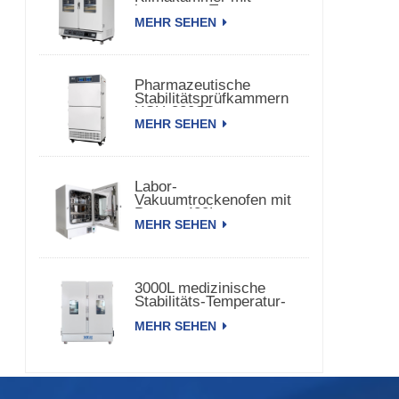
konstanter Temperatur
MEHR SEHEN
und Luftfeuchtigkeit
Pharmazeutische
Stabilitätsprüfkammern
XCH-320SD
MEHR SEHEN
Labor-
Vakuumtrockenofen mit
Pumpe 420L
MEHR SEHEN
3000L medizinische
Stabilitäts-Temperatur-
Feuchtigkeitskammer
MEHR SEHEN
XCH-3000SD