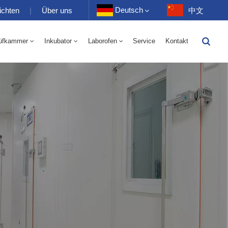
Deutsch
ichten
|
Über uns
中文
üfkammer
Inkubator
Laborofen
Service
Kontakt
English
-40 Bis 150 ℃ Wechselkammer Für Hohe Und Niedrige Luftfeuchtigkeit 100-1000 L
-40-150℃ Hoch- Und Niedertemperaturkammer 100-1000L
Français
Deutsch
Русский
Español
Português
عربي
日语