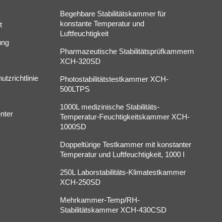
Begehbare Stabilitätskammer für
konstante Temperatur und
t
Luftfeuchtigkeit
ung
Pharmazeutische Stabilitätsprüfkammern
XCH-320SD
tzrichtlinie
Photostabilitätstestkammer XCH-
500LTPS
1000L medizinische Stabilitäts-
nter
Temperatur-Feuchtigkeitskammer XCH-
1000SD
Doppeltürige Testkammer mit konstanter
Temperatur und Luftfeuchtigkeit, 1000 l
250L Laborstabilitäts-Klimatestkammer
XCH-250SD
Mehrkammer-Temp/RH-
Stabilitätskammer XCH-430CSD