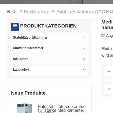
heim
Technischer Artikel
Medizinischer Kühlschrank YY/T 0086-20
Medi
PRODUKTKATEGORIEN
heru
Aug
Stabilitätsprüfkammer
Mediz
Umweltprüfkammer
wird a
Inkubator
Laborofen
Neue Produkte
Fotostabilitätstestkammer
für starke Medikamente,