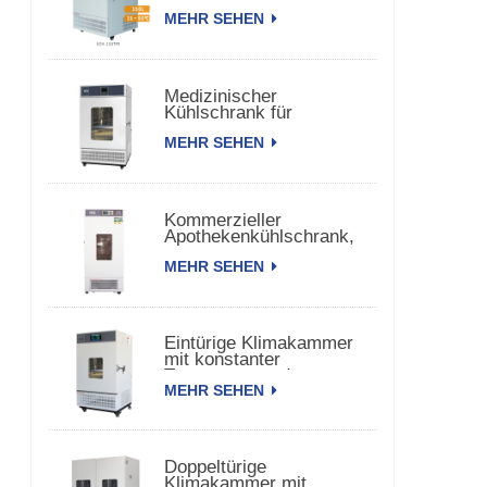
150 TPS
MEHR SEHEN
Medizinischer
Kühlschrank für
biomedizinische
MEHR SEHEN
pharmazeutische
Impfstoffe
Kommerzieller
Apothekenkühlschrank,
Kühlschrank für
MEHR SEHEN
pharmazeutische
Impfstoffe
Eintürige Klimakammer
mit konstanter
Temperatur und
MEHR SEHEN
Luftfeuchtigkeit
Doppeltürige
Klimakammer mit