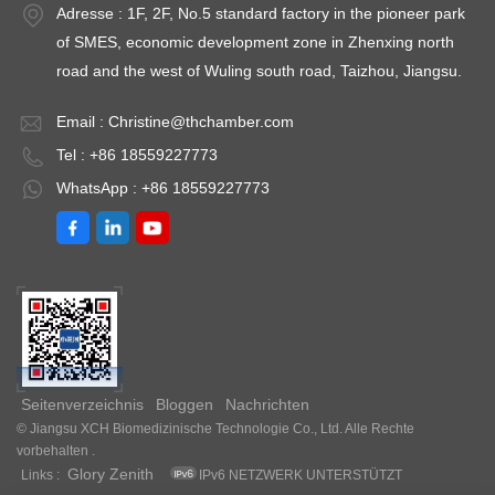
Adresse : 1F, 2F, No.5 standard factory in the pioneer park
of SMES, economic development zone in Zhenxing north
road and the west of Wuling south road, Taizhou, Jiangsu.
Email :
Christine@thchamber.com
Tel : +86 18559227773
WhatsApp : +86 18559227773
Seitenverzeichnis
Bloggen
Nachrichten
© Jiangsu XCH Biomedizinische Technologie Co., Ltd. Alle Rechte
vorbehalten .
Glory Zenith
Links :
IPv6 NETZWERK UNTERSTÜTZT