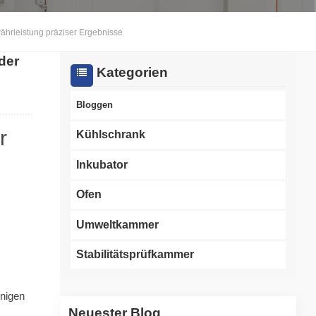
한국인
ährleistung präziser Ergebnisse
der
Melayu
Kategorien
Tiếng Việt
Bloggen
Indonesia
r
Kühlschrank
বাংলা
Inkubator
Ofen
Umweltkammer
Stabilitätsprüfkammer
unigen
Neuester Blog