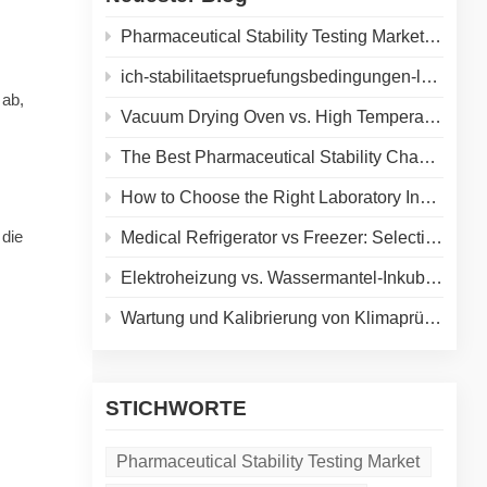
Pharmaceutical Stability Testing Market 2026: Growth Drivers, Regulatory Shifts & Technology Trends
ich-stabilitaetspruefungsbedingungen-leitfaden
 ab,
Vacuum Drying Oven vs. High Temperature Oven: How to Choose the Right Equipment for Your Application
The Best Pharmaceutical Stability Chamber Manufacturer
How to Choose the Right Laboratory Incubator: A Complete Buyer's Guide for 2026
 die
Medical Refrigerator vs Freezer: Selecting the Right Cold Storage for Your Lab
Elektroheizung vs. Wassermantel-Inkubator: Ein vollständiger Vergleich für Ihr Labor
Wartung und Kalibrierung von Klimaprüfkammern: Ein praktischer Leitfaden zur Verlängerung der Gerätelebensdauer und Gewährleistung präziser Ergebnisse
d
STICHWORTE
Pharmaceutical Stability Testing Market