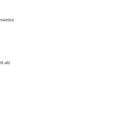
erweise
t als