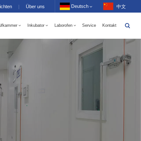
Deutsch
ichten
|
Über uns
中文
üfkammer
Inkubator
Laborofen
Service
Kontakt
English
-40 Bis 150 ℃ Wechselkammer Für Hohe Und Niedrige Luftfeuchtigkeit 100-1000 L
-40-150℃ Hoch- Und Niedertemperaturkammer 100-1000L
Français
Deutsch
Русский
Español
Português
عربي
日语