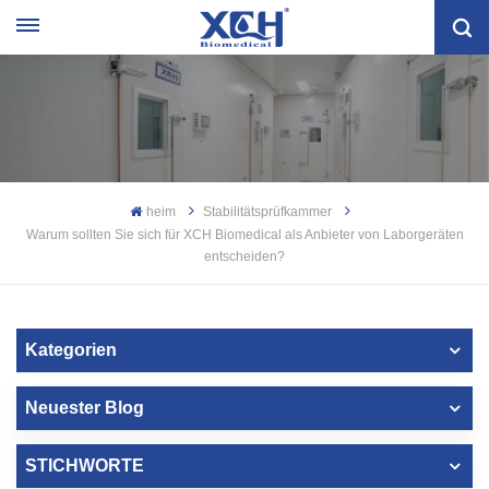
heim
Stabilitätsprüfkammer
Warum sollten Sie sich für XCH Biomedical als Anbieter von Laborgeräten
entscheiden?
Kategorien
Neuester Blog
STICHWORTE