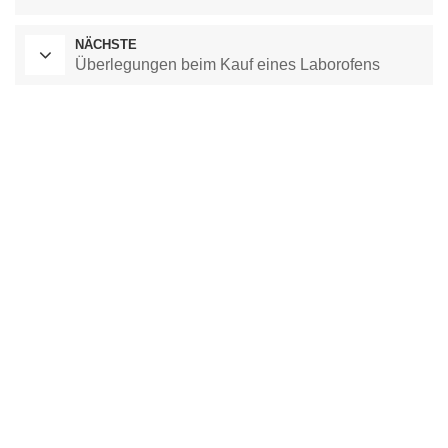
NÄCHSTE
Überlegungen beim Kauf eines Laborofens
Labor-Trockenschrank
Kammer mit konstanter Temperatur
Umweltprüfkammer
Kammer mit konstanter Temperatur und Feuchtigkeit
Klimaprüfkammer