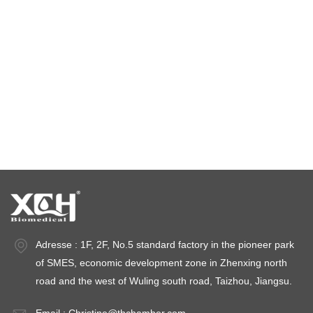
Kammer mit konstanter Temperatur und Feuchtigkeit
Klimaprüfkammer
Temperaturstabilitätskammer
Stabilitätsprüfkammern
Stabilitätskammern
Adresse : 1F, 2F, No.5 standard factory in the pioneer park
of SMES, economic development zone in Zhenxing north
road and the west of Wuling south road, Taizhou, Jiangsu.