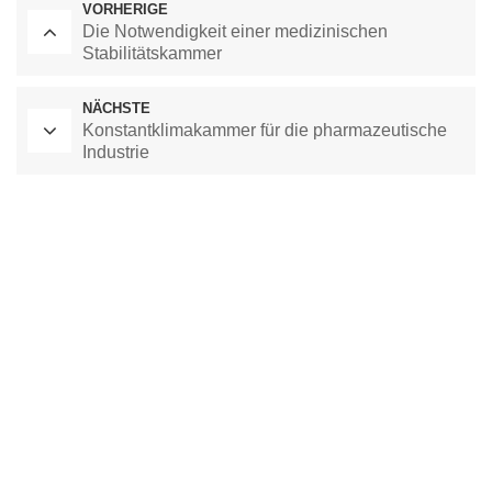
VORHERIGE
Die Notwendigkeit einer medizinischen
Stabilitätskammer
NÄCHSTE
Konstantklimakammer für die pharmazeutische
Industrie
Labor-Trockenschrank
Kammer mit konstanter Temperatur
Umweltprüfkammer