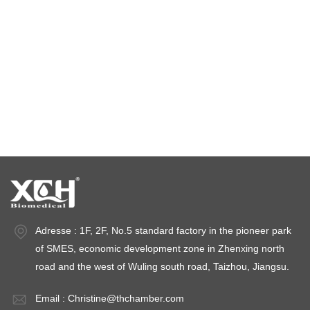
Klimaprüfkammer
Temperaturstabilitätskammer
Stabilitätsprüfkammern
Stabilitätskammern
Adresse : 1F, 2F, No.5 standard factory in the pioneer park
of SMES, economic development zone in Zhenxing north
road and the west of Wuling south road, Taizhou, Jiangsu.
Email :
Christine@thchamber.com