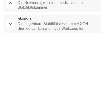
Die Notwendigkeit einer medizinischen
Stabilitätskammer
NÄCHSTE
Die begehbare Stabilitätstestkammer XCH
Biomedical: Ein wichtiges Werkzeug für
Produktinnovation und Wettbewerb
Labor-Trockenschrank
Kammer mit konstanter Temperatur
Umweltprüfkammer
Kammer mit konstanter Temperatur und Feuchtigkeit