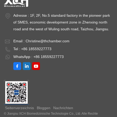
Besondere einzigartig sein Konstruktion Sie erfordern
normalerweise Drehstrom und zusätzliche
Adresse : 1F, 2F, No.5 standard factory in the pioneer park
Wasserversorgung . Aus Sicherheitsgründen kann die Zeit,
of SMES, economic development zone in Zhenxing north
die der Bediener in Innenräumen verbringt, begrenzt sein
road and the west of Wuling south road, Taizhou, Jiangsu.
Bei der Erforschung einer begehbaren Prüfkammer sind
viele Faktoren zu berücksichtigen. Bei einem so großen
Email :
Christine@thchamber.com
Kapitalkauf können Sie keine Details ignorieren. Lassen Sie
sich von Ihrem gesamten Team beraten. Arbeiten Sie hart
Tel : +86 18559227773
daran, Ihre Testanforderungen zu verstehen. Wenden Sie
WhatsApp : +86 18559227773
sich vor allem an einen erfahrenen Prüfkammerhersteller,
der eine kundenspezifische Lösung innerhalb Ihres Budgets
bauen kann. Erfahren Sie mehr über die XCH Biomedical
Custom Walk-In Chamebr-Serie mit konstanter Stabilität .
Seitenverzeichnis
Bloggen
Nachrichten
© Jiangsu XCH Biomedizinische Technologie Co., Ltd. Alle Rechte