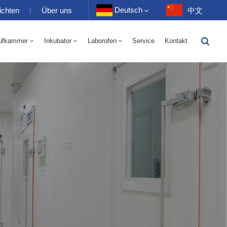
Deutsch
ichten
|
Über uns
中文
üfkammer
Inkubator
Laborofen
Service
Kontakt
English
-40 Bis 150 ℃ Wechselkammer Für Hohe Und Niedrige Luftfeuchtigkeit 100-1000 L
-40-150℃ Hoch- Und Niedertemperaturkammer 100-1000L
Français
Deutsch
Русский
Español
Português
عربي
日语