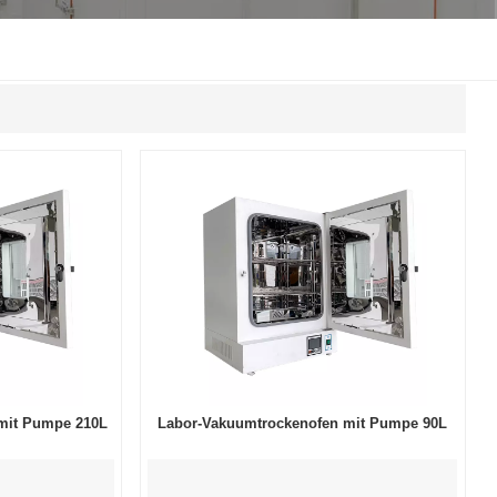
한국인
Melayu
Tiếng Việt
Indonesia
বাংলা
mit Pumpe 210L
Labor-Vakuumtrockenofen mit Pumpe 90L