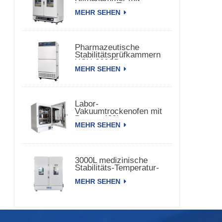
konstanter Temperatur
MEHR SEHEN
und Luftfeuchtigkeit
Pharmazeutische
Stabilitätsprüfkammern
XCH-320SD
MEHR SEHEN
Labor-
Vakuumtrockenofen mit
Pumpe 420L
MEHR SEHEN
3000L medizinische
Stabilitäts-Temperatur-
Feuchtigkeitskammer
MEHR SEHEN
XCH-3000SD