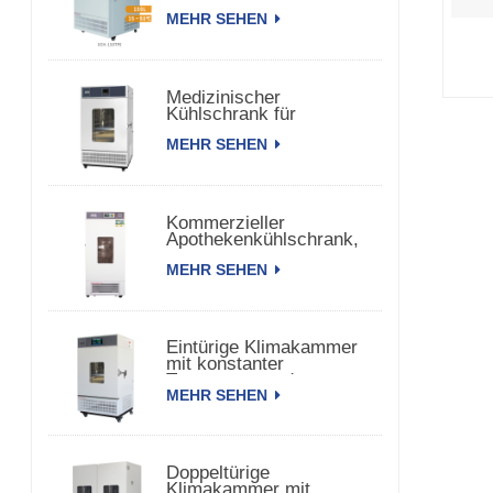
150 TPS
MEHR SEHEN
Medizinischer
Kühlschrank für
biomedizinische
MEHR SEHEN
pharmazeutische
Impfstoffe
Kommerzieller
Apothekenkühlschrank,
Kühlschrank für
MEHR SEHEN
pharmazeutische
Impfstoffe
Eintürige Klimakammer
mit konstanter
Temperatur und
MEHR SEHEN
Luftfeuchtigkeit
Doppeltürige
Klimakammer mit