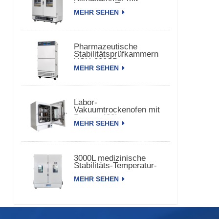
konstanter Temperatur
MEHR SEHEN
und Luftfeuchtigkeit
Pharmazeutische
Stabilitätsprüfkammern
XCH-320SD
MEHR SEHEN
Labor-
Vakuumtrockenofen mit
Pumpe 420L
MEHR SEHEN
3000L medizinische
Stabilitäts-Temperatur-
Feuchtigkeitskammer
MEHR SEHEN
XCH-3000SD