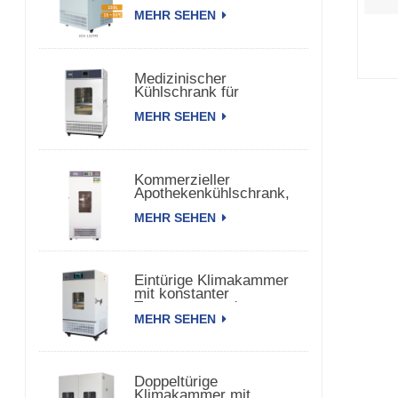
150 TPS
MEHR SEHEN
Medizinischer
Kühlschrank für
biomedizinische
MEHR SEHEN
pharmazeutische
Impfstoffe
Kommerzieller
Apothekenkühlschrank,
Kühlschrank für
MEHR SEHEN
pharmazeutische
Impfstoffe
Eintürige Klimakammer
mit konstanter
Temperatur und
MEHR SEHEN
Luftfeuchtigkeit
Doppeltürige
Klimakammer mit