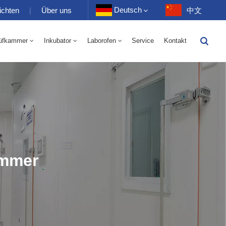
Deutsch
ichten
|
Über uns
中文
üfkammer
Inkubator
Laborofen
Service
Kontakt
English
-40 Bis 150 ℃ Wechselkammer Für Hohe Und Niedrige Luftfeuchtigkeit 100-1000 L
-40-150℃ Hoch- Und Niedertemperaturkammer 100-1000L
Français
Deutsch
Русский
Español
ammer
Português
عربي
日语