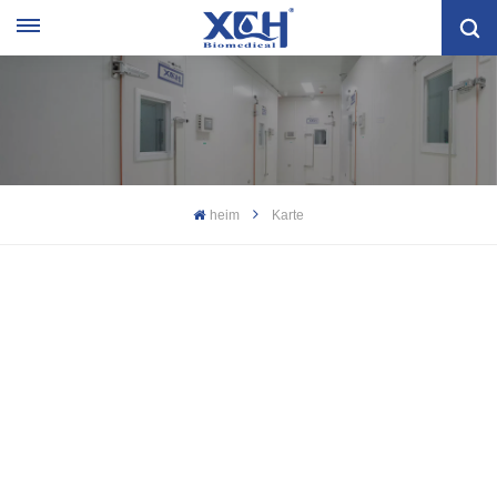
heim
Karte