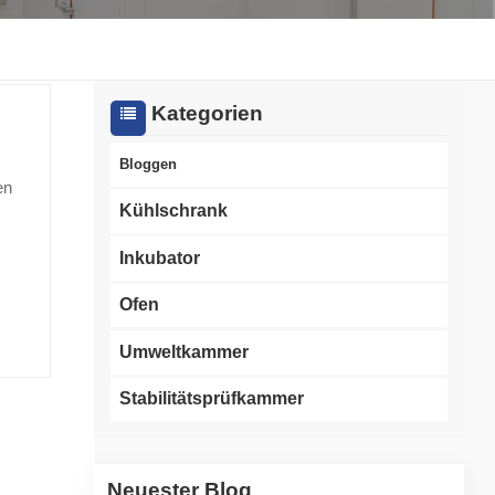
한국인
Melayu
Kategorien
Tiếng Việt
Bloggen
en
Indonesia
Kühlschrank
বাংলা
Inkubator
en.
Ofen
Umweltkammer
Stabilitätsprüfkammer
e
öfen
en,
Neuester Blog