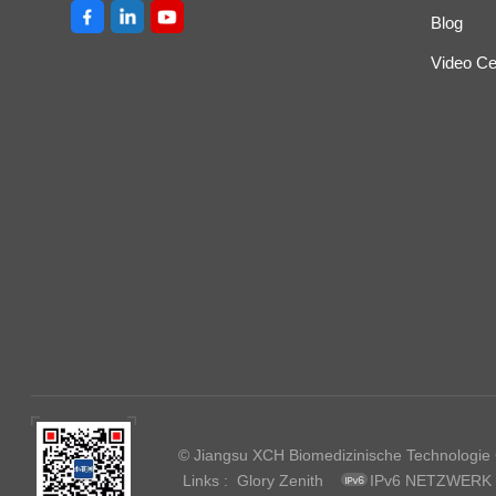
Blog
Video Ce
© Jiangsu XCH Biomedizinische Technologie Co
Links :
Glory Zenith
IPv6 NETZWERK