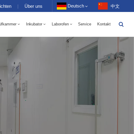
Deutsch
ichten
|
Über uns
中文
üfkammer
Inkubator
Laborofen
Service
Kontakt
English
-40 Bis 150 ℃ Wechselkammer Für Hohe Und Niedrige Luftfeuchtigkeit 100-1000 L
-40-150℃ Hoch- Und Niedertemperaturkammer 100-1000L
Français
Deutsch
Русский
Español
Português
عربي
日语