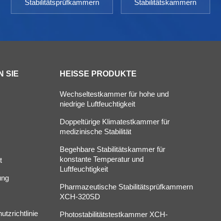
Stabilitätsprüfkammern
Stabilitätskammern
 SIE
HEISSE PRODUKTE
Wechseltestkammer für hohe und
niedrige Luftfeuchtigkeit
Doppeltürige Klimatestkammer für
s
medizinische Stabilität
Begehbare Stabilitätskammer für
konstante Temperatur und
t
Luftfeuchtigkeit
ung
Pharmazeutische Stabilitätsprüfkammern
XCH-320SD
tzrichtlinie
Photostabilitätstestkammer XCH-