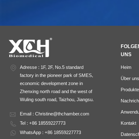
FOLGEN
UNS
Adresse : 1F, 2F, No.5 standard
Heim
factory in the pioneer park of SMES,
Über un
economic development zone in
Produkte
Zhenxing north road and the west of
Wuling south road, Taizhou, Jiangsu.
Nachrich
Anwend
Email :
Christine@thchamber.com
Tel : +86 18559227773
Kontakt
WhatsApp : +86 18559227773
Datenschu