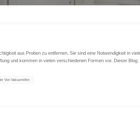
igkeit aus Proben zu entfernen. Sie sind eine Notwendigkeit in viel
ftung und kommen in vielen verschiedenen Formen vor. Dieser Blog
ndet werden. Standard-Trockenofen vs. Labor -Trockenofen Standard-
er Ofenkammer entfernen, um Proben so schnell wie möglich zu trockn
ller Von Vakuumöfen
hrend feuchte Luft entfernt wird. Dies trocknet die Probe schnell,
eit entziehen kann. Labortrockenschränke sind nur zum Erhitzen von
die gleiche Luft um die Kammer zirkulieren lässt und nur für die
n verwendet, um unterschiedliche Anforderungen zu erfüllen. Die
ind ein unschätzbarer Aspekt des täglichen Arbeitsablaufs, und ihr
 komplexen kontrollierten Heizanwendungen reichen.
uzierbarkeit für alle Anwendungsanforderungen. Schwerkraft-Heißluft
ng warmer Luft. Diese Labor-Trockenboxen verwenden keine Ventilator