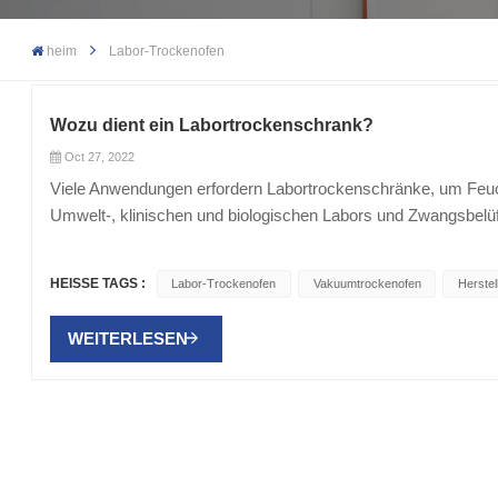
heim
Labor-Trockenofen
Wozu dient ein Labortrockenschrank?
Oct 27, 2022
Viele Anwendungen erfordern Labortrockenschränke, um Feucht
Umwelt-, klinischen und biologischen Labors und Zwangsbelü
erklärt, was Labortrockenschränke sind und wofür sie verwe
Trockenöfen sind so konzipiert, dass sie Feuchtigkeit aus d
HEISSE TAGS :
Labor-Trockenofen
Vakuumtrockenofen
Herste
Dieser Ofentyp bringt frische, trockene Luft in die Kammer, wä
erfordert jedoch ein Luftstromsystem, das der Luft Feuchtigk
WEITERLESEN
Proben ausgelegt. Dies bedeutet, dass der Ofen kontinuierlich 
Erwärmung sorgt. Beide Ofenoptionen sind effektiv und werde
Bedeutung von Labortrockenschränken Labortrockenschränke s
Verwendung kann von der einfachen Glastrocknung bis hin zu
Labortrockenschränke bieten Temperaturstabilität und Reprod
arbeiten auf der Basis der aufsteigenden Temperaturverteilu