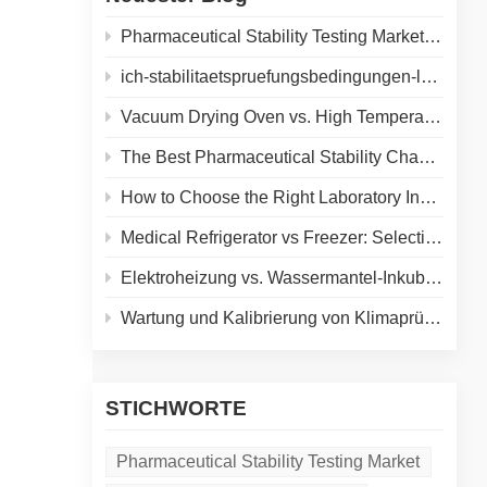
.
Pharmaceutical Stability Testing Market 2026: Growth Drivers, Regulatory Shifts & Technology Trends
en
ich-stabilitaetspruefungsbedingungen-leitfaden
Vacuum Drying Oven vs. High Temperature Oven: How to Choose the Right Equipment for Your Application
The Best Pharmaceutical Stability Chamber Manufacturer
 XCH
How to Choose the Right Laboratory Incubator: A Complete Buyer's Guide for 2026
 der
Medical Refrigerator vs Freezer: Selecting the Right Cold Storage for Your Lab
Elektroheizung vs. Wassermantel-Inkubator: Ein vollständiger Vergleich für Ihr Labor
Wartung und Kalibrierung von Klimaprüfkammern: Ein praktischer Leitfaden zur Verlängerung der Gerätelebensdauer und Gewährleistung präziser Ergebnisse
le
tere
STICHWORTE
Pharmaceutical Stability Testing Market