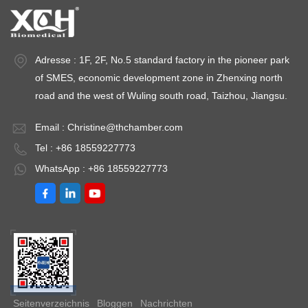
können, ohne die Konfiguration zu ändern. 2. Genauigkeit
der Temperatur- und Feuchteregelung Die wichtigste
Spezifikation jeder Stabilitätskammer ist ihre Fähigkeit,
Adresse : 1F, 2F, No.5 standard factory in the pioneer park
stabile, gleichmäßige Bedingungen über das gesamte
Arbeitsvolumen aufrechtzuerhalten. Worauf zu achten ist:
of SMES, economic development zone in Zhenxing north
Temperaturschwankung: Sollte ≤ ±0,5 °C betragen
road and the west of Wuling south road, Taizhou, Jiangsu.
Temperaturabweichung: Sollte über alle Messpunkte ≤ ±1,0
°C betragen Feuchteabweichung: Sollte ≤ ±3 % rF betragen
Email :
Christine@thchamber.com
Eine Kammer mit schlechter Genauigkeit von Temperatur
Tel : +86 18559227773
und Feuchte in der Stabilitätskammer kann jahrelange
WhatsApp : +86 18559227773
Prüfungen gefährden. Achten Sie auf Geräte mit:
Mehrpunkt-kalibrierten Sensoren Unabhängigem
Übertemperaturschutz Zwangsbelüftung für eine
gleichmäßige Verteilung Um die GMP-
Stabilitätskammerspezifikationen zu erfüllen, sollte die
Kammer auch dokumentierte Leistungsqualifizierungsdaten
liefern. Bei der Bewertung dieser Parameter stellt eine
zuverlässige **Arzneimittel-Stabilitätsprüfkammer** sicher,
Seitenverzeichnis
Bloggen
Nachrichten