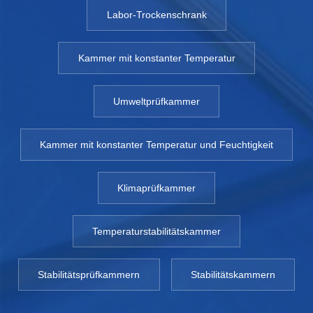
Temperaturen zwischen +2°C und +8°C aufrechterhalten
Labor-Trockenschrank
und eine stabile Umgebung für die Lagerung
temperaturempfindlicher Artikel bieten, die nicht gefrieren
dürfen. Im Gegensatz zu Haushaltskühlschränken verfügen
Kammer mit konstanter Temperatur
**medizinische Kühlschränke** über Umluftsysteme, digitale
Temperaturregelung, akustische Alarme und
Umweltprüfkammer
Temperaturkartierung, um gleichmäßige Bedingungen im
gesamten Gehäuse zu gewährleisten. Häufige
Anwendungen: Lagerung von Impfstoffen und
Kammer mit konstanter Temperatur und Feuchtigkeit
Pharmazeutika Aufbewahrung von Reagenzien und
Chemikalien Kurzzeitlagerung biologischer Proben Lagerung
Klimaprüfkammer
von Blut und Blutbestandteilen Lagerung von Kulturmedien
und Pufferlösungen Medizinische Gefrierschränke
Medizinische Gefrierschränke arbeiten bei Temperaturen
Temperaturstabilitätskammer
unter Null, typischerweise zwischen -10°C und -30°C für
Standardgeräte, wobei **Ultra-Niedrigtemperatur-
Laborgefrierschränke** -40°C, -60°C oder sogar -86°C
Stabilitätsprüfkammern
Stabilitätskammern
erreichen. Sie sind mit dicker Isolierung, robusten
Kompressoren ausgestattet und verfügen oft über duale