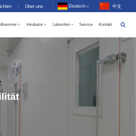
Deutsch
ichten
|
Über uns
中文
üfkammer
Inkubator
Laborofen
Service
Kontakt
English
-40 Bis 150 ℃ Wechselkammer Für Hohe Und Niedrige Luftfeuchtigkeit 100-1000 L
-40-150℃ Hoch- Und Niedertemperaturkammer 100-1000L
Français
Deutsch
Русский
Español
lität
Português
عربي
日语