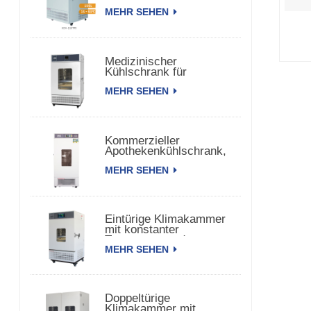
150 TPS
MEHR SEHEN
Medizinischer
Kühlschrank für
biomedizinische
MEHR SEHEN
pharmazeutische
Impfstoffe
Kommerzieller
Apothekenkühlschrank,
Kühlschrank für
MEHR SEHEN
pharmazeutische
Impfstoffe
Eintürige Klimakammer
mit konstanter
Temperatur und
MEHR SEHEN
Luftfeuchtigkeit
Doppeltürige
Klimakammer mit