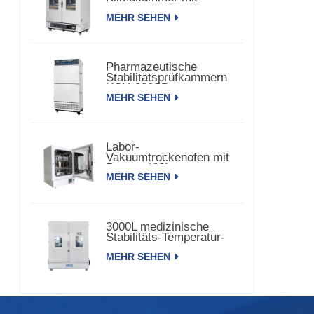
konstanter Temperatur
MEHR SEHEN
und Luftfeuchtigkeit
Pharmazeutische
Stabilitätsprüfkammern
XCH-320SD
MEHR SEHEN
Labor-
Vakuumtrockenofen mit
Pumpe 420L
MEHR SEHEN
3000L medizinische
Stabilitäts-Temperatur-
Feuchtigkeitskammer
MEHR SEHEN
XCH-3000SD