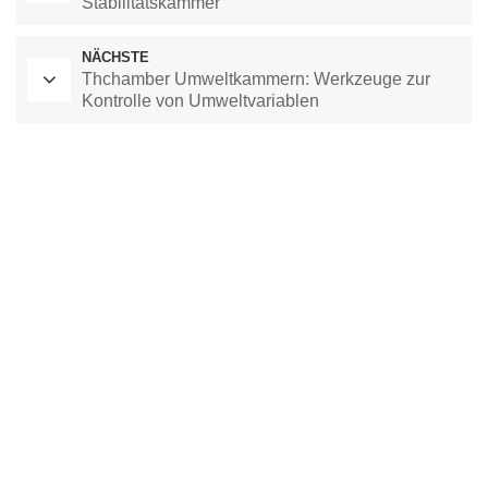
Stabilitätskammer
NÄCHSTE
Thchamber Umweltkammern: Werkzeuge zur
Kontrolle von Umweltvariablen
Labor-Trockenschrank
Kammer mit konstanter Temperatur
Umweltprüfkammer
Kammer mit konstanter Temperatur und Feuchtigkeit