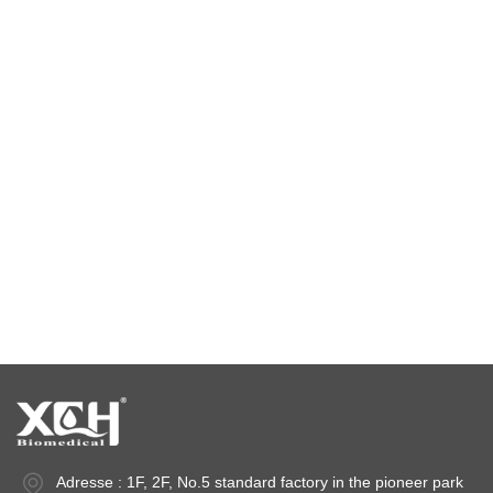
Umweltprüfkammer
Kammer mit konstanter Temperatur und Feuchtigkeit
Klimaprüfkammer
Temperaturstabilitätskammer
Stabilitätsprüfkammern
Stabilitätskammern
Adresse : 1F, 2F, No.5 standard factory in the pioneer park