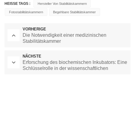
HEISSE TAGS :
Hersteller Von Stabilitätskammern
Fotostabilitätskammern
Begehbare Stabilitätskammer
VORHERIGE
Die Notwendigkeit einer medizinischen
Stabilitätskammer
NÄCHSTE
Erforschung des biochemischen Inkubators: Eine
Schlüsselrolle in der wissenschaftlichen
Forschung und beim Experimentieren
Labor-Trockenschrank
Kammer mit konstanter Temperatur