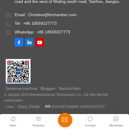
road and the west of Wuling south road, Taizhou, Jiangsu.
Email :
Christine@thchamber.com
Tel : +86 18559227773
WhatsApp : +86 18559227773
Seitenverzeichnis
Bloggen
Nachrichten
© Jiangsu XCH Biomedizinische Technologie Co., Ltd. Alle Rechte
vorbehalten .
Glory Zenith
Links :
IPv6 NETZWERK UNTERSTÜTZT
Heim
Produkte
Kontakt
WhatsApp